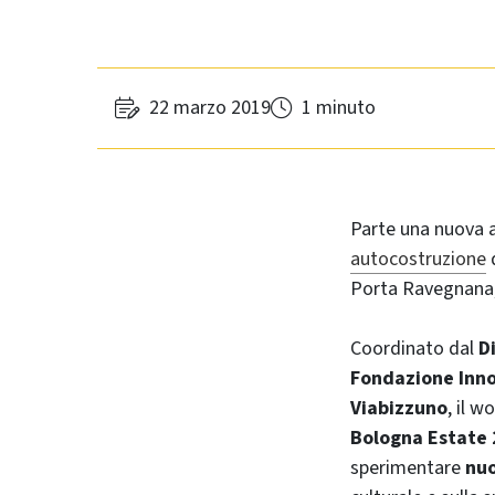
22 marzo 2019
1 minuto
Parte una nuova 
autocostruzione
Porta Ravegnana, R
Coordinato dal
D
Fondazione Inn
Viabizzuno
, il w
Bologna Estate
sperimentare
nuo