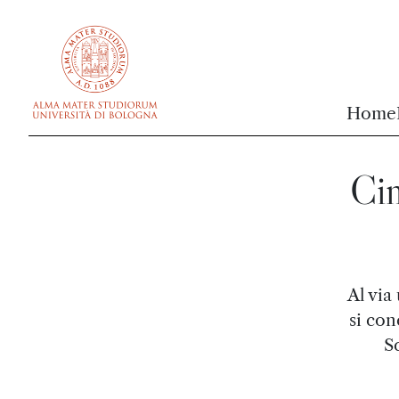
vai al contenuto della pagina
vai al menu di navigazione
Home
Ci
Al via
si con
Sc