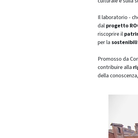
culturale e sulla s
Il laboratorio - c
dal
progetto R
riscoprire il
patri
per la
sostenibil
Promosso da Comun
contribuire alla
ri
della conoscenza,