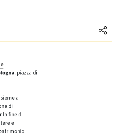
 e
ologna
: piazza di
nsieme a
one di
 la fine di
ntare e
o patrimonio