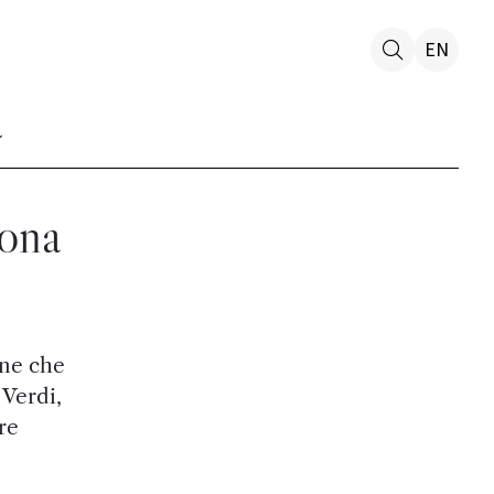
EN
ona
one che
 Verdi,
are