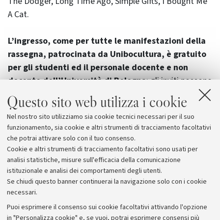
The Dodger, Long Time Ago, Simple Gifts, I Bought Me
A Cat
.
L’ingresso, come per tutte le manifestazioni della
rassegna, patrocinata da Unibocultura, è gratuito
per gli studenti ed il personale docente e non
docente dell’Università di Bologna
; gli inviti possono
essere ritirati presso la sede dell’URP in Largo
Questo sito web utilizza i cookie
Trombetti n. 1 dal lunedì al giovedì della settimana in
Nel nostro sito utilizziamo sia cookie tecnici necessari per il suo
cui verrà svolto ciascun concerto (Lunedì, Martedì,
funzionamento, sia cookie e altri strumenti di tracciamento facoltativi
Mercoledì dalle 9 alle 12,30; Martedì e Giovedì dalle
che potrai attivare solo con il tuo consenso.
14,30 alle16,30).
Cookie e altri strumenti di tracciamento facoltativi sono usati per
analisi statistiche, misure sull'efficacia della comunicazione
istituzionale e analisi dei comportamenti degli utenti.
Se chiudi questo banner continuerai la navigazione solo con i cookie
necessari.
Archivio
Puoi esprimere il consenso sui cookie facoltativi attivando l'opzione
in "Personalizza cookie" e, se vuoi, potrai esprimere consensi più