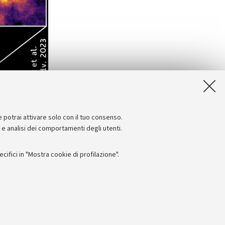
e potrai attivare solo con il tuo consenso.
e e analisi dei comportamenti degli utenti.
ifici in "Mostra cookie di profilazione".
Seguici su:
I
 - PI: 01131710376 - CF: 80007010376
 titolo esemplificativo, per il corretto funzionamento del sito, salvare