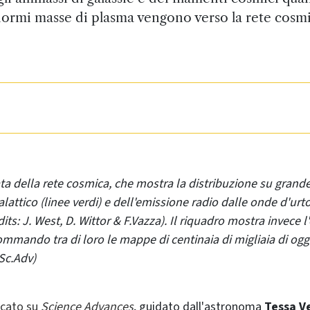
ormi masse di plasma vengono verso la rete cosm
a della rete cosmica, che mostra la distribuzione su grand
lattico (linee verdi) e dell'emissione radio dalle onde d'ur
edits: J. West, D. Wittor & F.Vazza). Il riquadro mostra invece 
ommando tra di loro le mappe di centinaia di migliaia di ogget
 Sc.Adv)
icato su
Science Advances
, guidato dall'astronoma
Tessa V