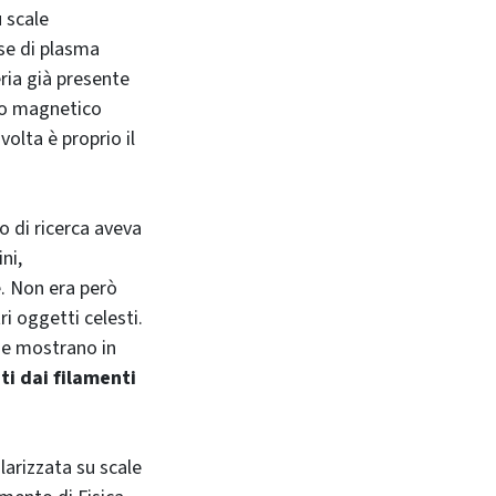
 scale
se di plasma
ria già presente
mpo magnetico
olta è proprio il
o di ricerca aveva
ni,
e. Non era però
i oggetti celesti.
i
e mostrano in
ti dai filamenti
larizzata su scale