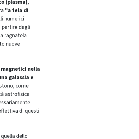
tto (plasma)
,
ura
"a tela di
li numerici
 partire dagli
 la ragnatela
tto nuove
 magnetici nella
una galassia e
sistono, come
à astrofisica
cessariamente
ffettiva di questi
 quella dello