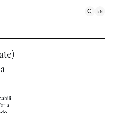
EN
ate)
ca
cabili
eria
ando