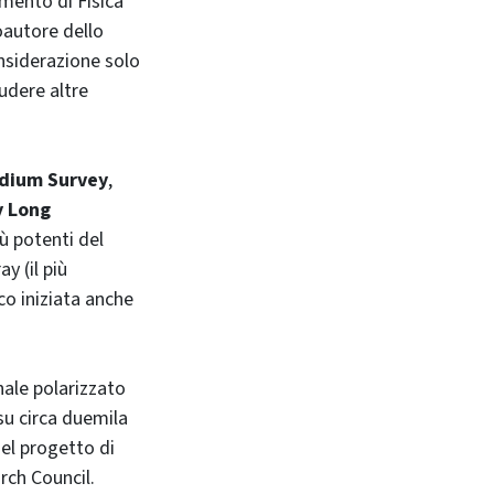
mento di Fisica
oautore dello
nsiderazione solo
udere altre
edium Survey
,
y Long
iù potenti del
y (il più
co iniziata anche
nale polarizzato
su circa duemila
del progetto di
rch Council.