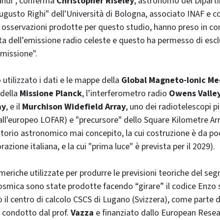
andi", conferma
Christopher Riseley
, astronomo del Diparti
gusto Righi" dell'Università di Bologna, associato INAF e c
 osservazioni prodotte per questo studio, hanno preso in co
ata dell’emissione radio celeste e questo ha permesso di escl
 emissione".
 utilizzato i dati e le mappe della
Global Magneto-Ionic M
 della
Missione Planck
, l’interferometro radio
Owens Valle
ay
, e il
Murchison Widefield Array
, uno dei radiotelescopi p
all'europeo LOFAR) e "precursore" dello Square Kilometre Arra
torio astronomico mai concepito, la cui costruzione è da po
razione italiana, e la cui "prima luce" è prevista per il 2029).
meriche utilizzate per produrre le previsioni teoriche del seg
cosmica sono state prodotte facendo “girare” il codice Enzo 
o il centro di calcolo CSCS di Lugano (Svizzera), come parte 
, condotto dal prof.
Vazza
e finanziato dallo European Resea