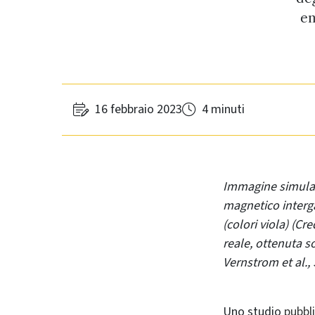
en
16 febbraio 2023
4 minuti
Immagine simulat
magnetico interga
(colori viola) (Cr
reale, ottenuta s
Vernstrom et al.,
Uno studio
pubbl