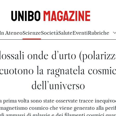
Unibo
Magazine
In Ateneo
Scienze
Società
Salute
Eventi
Rubriche
ossali onde d’urto (polarizz
cuotono la ragnatela cosmi
dell’universo
a prima volta sono state osservate tracce inequivo
 magnetismo cosmico che viene generato alla perif
li ammassi di galassie e dei filamenti cosmici qu