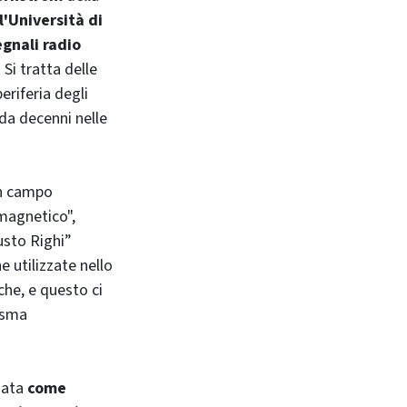
l'Università di
egnali radio
. Si tratta delle
riferia degli
 da decenni nelle
un campo
magnetico",
usto Righi”
 utilizzate nello
che, e questo ci
lasma
zata
come