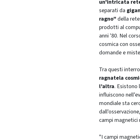
un'intricata ret
separati da
gigan
ragno"
della ret
prodotti al compu
anni '80. Nel cors
cosmica con osse
domande e mister
Tra questi interro
ragnatela cosmi
l’altra
. Esistono
influiscono nell’
mondiale sta cer
dall'osservazione
campi magnetici ne
"I campi magnetici