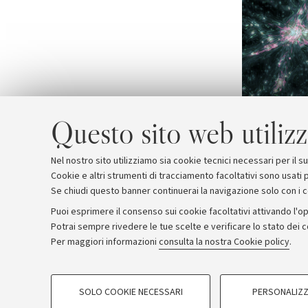
Questo sito web utilizz
Nel nostro sito utilizziamo sia cookie tecnici necessari per il 
Cookie e altri strumenti di tracciamento facoltativi sono usati p
Se chiudi questo banner continuerai la navigazione solo con i 
Puoi esprimere il consenso sui cookie facoltativi attivando l'op
Potrai sempre rivedere le tue scelte e verificare lo stato dei 
Archivio
Comunicati stampa
Redazione
Rassegna 
Per maggiori informazioni
consulta la nostra Cookie policy
.
COOKIE DI PROFILAZIONE - FACOLTATIVI
© Copyright 2026 - ALMA MATER STUDI
SOLO COOKIE NECESSARI
PERSONALIZZ
Si tratta di cookie utilizzati per analizzare le caratteristiche della navi