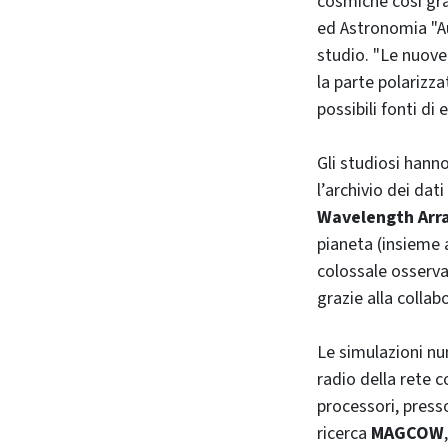
cosmiche così gr
ed Astronomia "Au
studio. "Le nuove
la parte polarizz
possibili fonti di
Gli studiosi hanno
l’archivio dei dati
Wavelength Arr
pianeta (insieme 
colossale osserva
grazie alla collabo
Le simulazioni nu
radio della rete 
processori, press
ricerca
MAGCOW