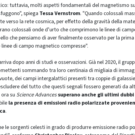
tico: tuttavia, molti aspetti fondamentali del magnetismo su
sfuggono", spiega
Tessa Vernstrom
. "Quando colossali mas
e verso la rete cosmica, per effetto della gravità della mate
nerano colossali onde d’urto che comprimono le linee di ca
uello che pensiamo di aver finalmente osservato per la prima v
e linee di campo magnetico compresse".
rriva dopo anni di studi e osservazioni. Già nel 2020, il grupp
omettenti sommando tra loro centinaia di migliaia di immagi
ote, dei campi intergalattici presenti tra coppie di galassi
scludere del tutto che questi segnali fossero generati da altr
i ora su
Science Advances
superano anche gli ultimi dubb
ile
la presenza di emissioni radio polarizzate provenien
ica
.
 le sorgenti celesti in grado di produrre emissione radio po