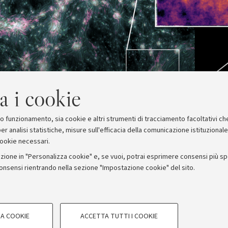
a i cookie
suo funzionamento, sia cookie e altri strumenti di tracciamento facoltativi ch
er analisi statistiche, misure sull'efficacia della comunicazione istituzional
cookie necessari.
zione in "Personalizza cookie" e, se vuoi, potrai esprimere consensi più spec
consensi rientrando nella sezione "Impostazione cookie" del sito.
stampa
COOKIE TECNICI - NECESSAR
ORUM - Università di Bologna - Via Zamboni, 33 - 40126 Bologna
A COOKIE
ACCETTA TUTTI I COOKIE
gazione degli utenti, creare profili in
Si tratta di cookie tecnici utilizzati, a