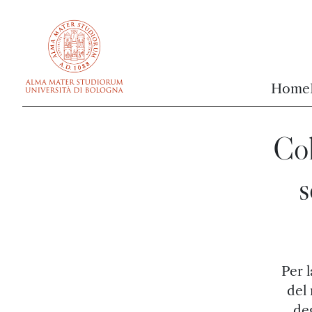
vai al contenuto della pagina
vai al menu di navigazione
Home
Col
s
Per l
del
deg