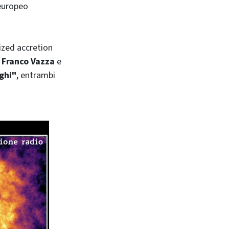
europeo
rized accretion
Franco Vazza
e
ghi"
, entrambi