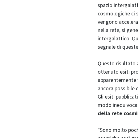
spazio intergalat
cosmologiche ci 
vengono accelerat
nella rete, si ge
intergalattico. Q
segnale di quest
Questo risultato a
ottenuto esiti pr
apparentemente vu
ancora possibile e
Gli esiti pubblicat
modo inequivocab
della rete cosm
"Sono molto poche