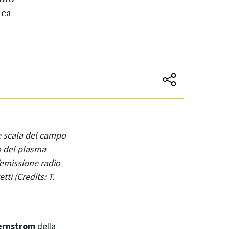
ica
e scala del campo
to del plasma
l'emissione radio
ti (Credits: T.
ernstrom
della