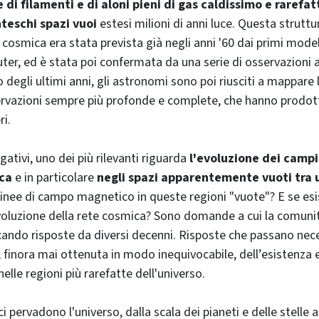
e di filamenti e di aloni pieni di gas caldissimo e rarefa
teschi spazi vuoi
estesi milioni di anni luce. Questa strutt
e cosmica era stata prevista già negli anni '60 dai primi model
ter, ed è stata poi confermata da una serie di osservazioni a
o degli ultimi anni, gli astronomi sono poi riusciti a mappare
rvazioni sempre più profonde e complete, che hanno prodo
i.
gativi, uno dei più rilevanti riguarda
l'evoluzione dei campi
ca
e in particolare
negli spazi apparentemente vuoti tra 
 linee di campo magnetico in queste regioni "vuote"? E se e
evoluzione della rete cosmica? Sono domande a cui la comunit
cando risposte da diversi decenni. Risposte che passano ne
, finora mai ottenuta in modo inequivocabile, dell’esistenza e
lle regioni più rarefatte dell'universo.
 pervadono l'universo, dalla scala dei pianeti e delle stelle a