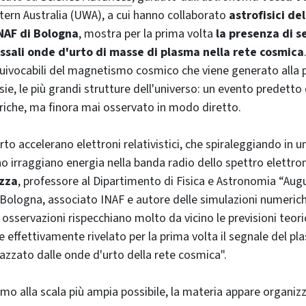
tern Australia (UWA), a cui hanno collaborato
astrofisici del
INAF di Bologna
, mostra per la prima volta
la presenza di s
ssali onde d'urto di masse di plasma nella rete cosmica
uivocabili del magnetismo cosmico che viene generato alla pe
ie, le più grandi strutture dell'universo: un evento predetto
iche, ma finora mai osservato in modo diretto.
to accelerano elettroni relativistici, che spiraleggiando in 
 irraggiano energia nella banda radio dello spettro elettro
zza
, professore al Dipartimento di Fisica e Astronomia “Aug
i Bologna, associato INAF e autore delle simulazioni numeriche
 osservazioni rispecchiano molto da vicino le previsioni teori
e effettivamente rivelato per la prima volta il segnale del p
zzato dalle onde d'urto della rete cosmica".
mo alla scala più ampia possibile, la materia appare organiz