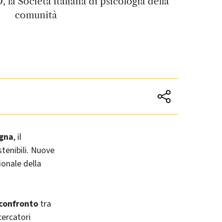
 la Società italiana di psicologia della
comunità
ogna
, il
tenibili. Nuove
ionale della
 confronto
tra
icercatori