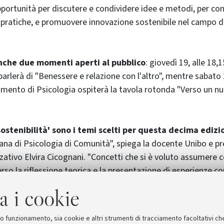
portunità per discutere e condividere idee e metodi, per con
pratiche, e promuovere innovazione sostenibile nel campo de
che due momenti aperti al pubblico
: giovedì 19, alle 18,1
arlerà di "Benessere e relazione con l'altro", mentre sabato 21
mento di Psicologia ospiterà la tavola rotonda "Verso un n
'sostenibilità' sono i temi scelti per questa decima edizi
liana di Psicologia di Comunità", spiega la docente Unibo e p
ativo Elvira Cicognani. "Concetti che si è voluto assumere
verso la riflessione teorica e la presentazione di esperienze co
e temi centrali per la disciplina, tra loro strettamente inter
a i cookie
on l’altro' (che comprende il 'diverso' da sé, per provenienza, 
te, ecc.) e quello del benessere".
suo funzionamento, sia cookie e altri strumenti di tracciamento facoltativi ch