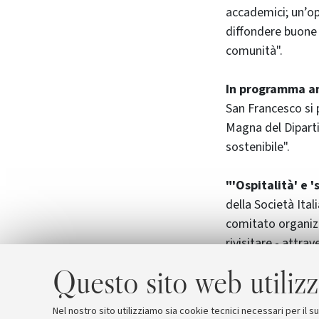
accademici; un’op
diffondere buone 
comunità".
In programma an
San Francesco si p
Magna del Diparti
sostenibile".
"'Ospitalità' e 
della Società Ita
comitato organizz
rivisitare - attra
ed intervento - du
Questo sito web utilizz
della 'relazione c
condizione di salu
Nel nostro sito utilizziamo sia cookie tecnici necessari per il 