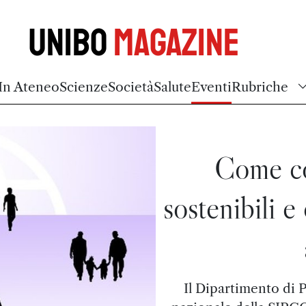
Unibo
Magazine
In Ateneo
Scienze
Società
Salute
Eventi
Rubriche
Come co
sostenibili e 
Il Dipartimento di 