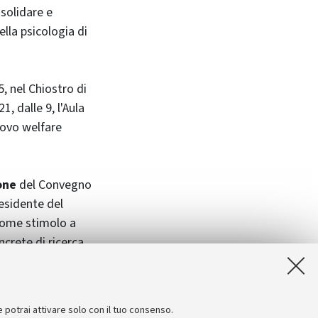
solidare e
lla psicologia di
5, nel Chiostro di
, dalle 9, l'Aula
uovo welfare
one
del Convegno
residente del
 come stimolo a
ncrete di ricerca
connessi: quello
cultura, genere,
e potrai attivare solo con il tuo consenso.