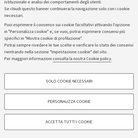
istituzionale e analisi dei comportamenti degli utenti.
Se chiudi questo banner continuerai la navigazione solo con i cookie
necessari.
Archivio
Puoi esprimere il consenso sui cookie facoltativi attivando l'opzione
in "Personalizza cookie" e, se vuoi, potrai esprimere consensi più
Comunicati stampa
specifici in "Mostra cookie di profilazione".
Redazione
Potrai sempre rivedere le tue scelte e verificare lo stato dei consensi
rientrando nella sezione "Impostazione cookie" del sito.
Rassegna stampa
Per maggiori informazioni
consulta la nostra Cookie policy
.
Seguici su:
COOKIE DI PROFILAZIONE - FACOLTATIVI
SOLO COOKIE NECESSARI
Si tratta di cookie utilizzati per analizzare le caratteristiche della navigazione
degli utenti, creare profili in base al loro comportamento sul sito, per analisi
di marketing.
PERSONALIZZA COOKIE
© Copyright 2026 - ALMA MATER STUDIORUM - Università di
Mostra cookie di profilazione
Bologna - Via Zamboni, 33 - 40126 Bologna - PI: 01131710376 -
Google/Youtube Video
CF: 80007010376
COOKIE TECNICI - NECESSARI
ACCETTA TUTTI I COOKIE
Facebook
Privacy
Note legali
Impostazioni Cookie
Si tratta di cookie tecnici utilizzati, a titolo esemplificativo, per il corretto
Vimeo
funzionamento del sito, salvare le preferenze di navigazione, per il