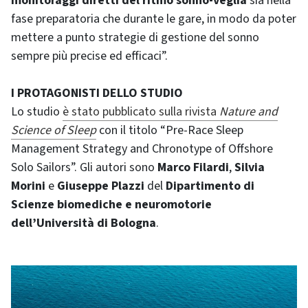
monitoraggi diretti del ritmo sonno-veglia
sia nella
fase preparatoria che durante le gare, in modo da poter
mettere a punto strategie di gestione del sonno
sempre più precise ed efficaci”.
I PROTAGONISTI DELLO STUDIO
Lo studio
è stato pubblicato sulla rivista
Nature and
Science of Sleep
con il titolo “Pre-Race Sleep
Management Strategy and Chronotype of Offshore
Solo Sailors”. Gli autori sono
Marco Filardi
,
Silvia
Morini
e
Giuseppe Plazzi
del
Dipartimento di
Scienze biomediche e neuromotorie
dell’Università di Bologna
.