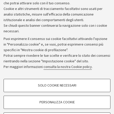
che potrai attivare solo con il tuo consenso.
Cookie e altri strumenti di tracciamento facoltativi sono usati per
analisi statistiche, misure sull'efficacia della comunicazione
istituzionale e analisi dei comportamenti degli utenti.
Se chiudi questo banner continuerai la navigazione solo con i cookie
necessari.
Archivio
Puoi esprimere il consenso sui cookie facoltativi attivando l'opzione
in "Personalizza cookie" e, se vuoi, potrai esprimere consensi più
Comunicati stampa
specifici in "Mostra cookie di profilazione".
Redazione
Potrai sempre rivedere le tue scelte e verificare lo stato dei consensi
rientrando nella sezione "Impostazione cookie" del sito.
Rassegna stampa
Per maggiori informazioni
consulta la nostra Cookie policy
.
Seguici su:
COOKIE DI PROFILAZIONE - FACOLTATIVI
SOLO COOKIE NECESSARI
Si tratta di cookie utilizzati per analizzare le caratteristiche della navigazione
degli utenti, creare profili in base al loro comportamento sul sito, per analisi
di marketing.
PERSONALIZZA COOKIE
© Copyright 2026 - ALMA MATER STUDIORUM - Università di
Mostra cookie di profilazione
Bologna - Via Zamboni, 33 - 40126 Bologna - PI: 01131710376 -