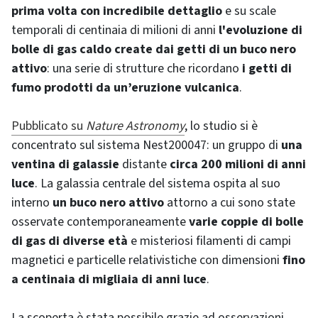
prima volta con incredibile dettaglio
e su scale
temporali di centinaia di milioni di anni
l'evoluzione di
bolle di gas caldo create dai getti di un buco nero
attivo
: una serie di strutture che ricordano
i getti di
fumo prodotti da un’eruzione vulcanica
.
Pubblicato su
Nature Astronomy
, lo studio si è
concentrato sul sistema Nest200047: un gruppo di
una
ventina di galassie
distante
circa 200 milioni di anni
luce
. La galassia centrale del sistema ospita al suo
interno
un buco nero attivo
attorno a cui sono state
osservate contemporaneamente
varie coppie di bolle
di gas di diverse età
e misteriosi filamenti di campi
magnetici e particelle relativistiche con dimensioni
fino
a centinaia di migliaia di anni luce
.
La scoperta è stata possibile grazie ad osservazioni