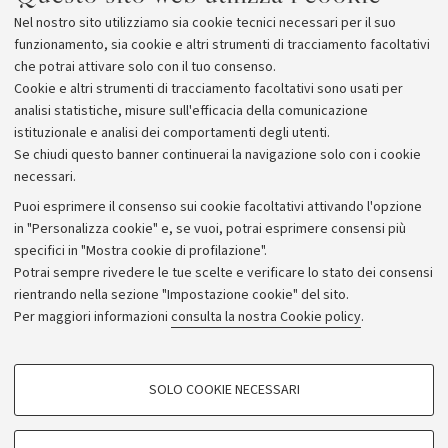
Nel nostro sito utilizziamo sia cookie tecnici necessari per il suo
funzionamento, sia cookie e altri strumenti di tracciamento facoltativi
che potrai attivare solo con il tuo consenso.
Cookie e altri strumenti di tracciamento facoltativi sono usati per
analisi statistiche, misure sull'efficacia della comunicazione
istituzionale e analisi dei comportamenti degli utenti.
Se chiudi questo banner continuerai la navigazione solo con i cookie
necessari.
Archivio
Puoi esprimere il consenso sui cookie facoltativi attivando l'opzione
in "Personalizza cookie" e, se vuoi, potrai esprimere consensi più
Comunicati stampa
specifici in "Mostra cookie di profilazione".
Redazione
Potrai sempre rivedere le tue scelte e verificare lo stato dei consensi
rientrando nella sezione "Impostazione cookie" del sito.
Rassegna stampa
Per maggiori informazioni
consulta la nostra Cookie policy
.
Seguici su:
COOKIE DI PROFILAZIONE - FACOLTATIVI
SOLO COOKIE NECESSARI
Si tratta di cookie utilizzati per analizzare le caratteristiche della navigazione
degli utenti, creare profili in base al loro comportamento sul sito, per analisi
di marketing.