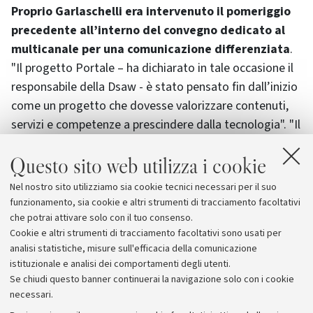
Proprio Garlaschelli era intervenuto il pomeriggio
precedente all’interno del convegno dedicato al
multicanale per una comunicazione differenziata
.
"Il progetto Portale – ha dichiarato in tale occasione il
responsabile della Dsaw - è stato pensato fin dall’inizio
come un progetto che dovesse valorizzare contenuti,
servizi e competenze a prescindere dalla tecnologia". "Il
processo web che alimenta siti e servizi del Sistema
Questo sito web utilizza i cookie
Portale - ha infatti concluso - ha ormai il potenziale di
alimentare contemporaneamente, in modo automatico
Nel nostro sito utilizziamo sia cookie tecnici necessari per il suo
e a costo marginale anche dispositivi mobili e prodotti
funzionamento, sia cookie e altri strumenti di tracciamento facoltativi
cartacei, come ad esempio le Guide di Facoltà".
che potrai attivare solo con il tuo consenso.
Cookie e altri strumenti di tracciamento facoltativi sono usati per
analisi statistiche, misure sull'efficacia della comunicazione
istituzionale e analisi dei comportamenti degli utenti.
Se chiudi questo banner continuerai la navigazione solo con i cookie
necessari.
Archivio