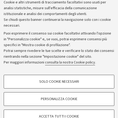
Cookie e altri strumenti di tracciamento facoltativi sono usati per
analisi statistiche, misure sull'efficacia della comunicazione
istituzionale e analisi dei comportamenti degli utenti.
Se chiudi questo banner continuerai la navigazione solo con i cookie
necessari.
Archivio
Puoi esprimere il consenso sui cookie facoltativi attivando l'opzione
in "Personalizza cookie" e, se vuoi, potrai esprimere consensi più
Comunicati stampa
specifici in "Mostra cookie di profilazione".
Redazione
Potrai sempre rivedere le tue scelte e verificare lo stato dei consensi
rientrando nella sezione "Impostazione cookie" del sito.
Rassegna stampa
Per maggiori informazioni
consulta la nostra Cookie policy
.
Seguici su:
COOKIE DI PROFILAZIONE - FACOLTATIVI
SOLO COOKIE NECESSARI
Si tratta di cookie utilizzati per analizzare le caratteristiche della navigazione
degli utenti, creare profili in base al loro comportamento sul sito, per analisi
di marketing.
PERSONALIZZA COOKIE
© Copyright 2026 - ALMA MATER STUDIORUM - Università di
Mostra cookie di profilazione
Bologna - Via Zamboni, 33 - 40126 Bologna - PI: 01131710376 -
Google/Youtube Video
CF: 80007010376
COOKIE TECNICI - NECESSARI
ACCETTA TUTTI I COOKIE