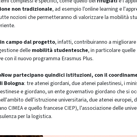
emi complessi e specifici, come quello dei
rifugiati
e l'appli
ione non tradizionale
, ad esempio l'online learning e l'ap
utte nozioni che permetteranno di valorizzare la mobilità st
riente.
 in campo dal progetto
, infatti, contribuiranno a migliorare 
gestione delle
mobilità studentesche
, in particolare quell
e con il nuovo programma Erasmus Plus.
oNow partecipano quindici istituzioni, con il coordinam
di Bologna
: tre atenei giordani, due atenei palestinesi, i mini
alestinese e giordano, un ente governativo giordano che si oc
ll'ambito dell’istruzione universitaria, due atenei europei, d
iano CIMEA e quello francese CIEP), l’associazione delle univ
ulenza per la logistica.