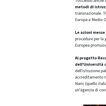
Toccando anche t
metodi di istruz
transnazionale. T
Europa e Medio O
Le azioni messe
procedure per la 
Europea promuov
Al progetto Rec
dell'Università 
dell'istruzione p
accreditamento ne
Naric (quello ital
un’agenzia di cons