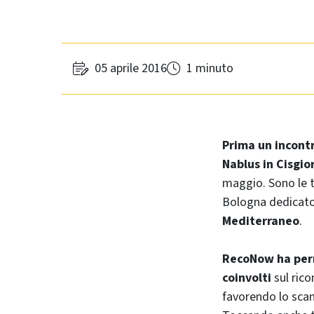
05 aprile 2016
1 minuto
Prima un incontr
Nablus in Cisgio
maggio. Sono le t
Bologna dedicato 
Mediterraneo
.
RecoNow ha perm
coinvolti
sul rico
favorendo lo scam