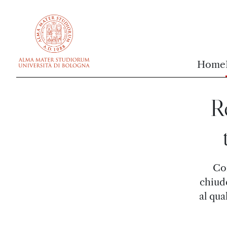
vai al contenuto della pagina
vai al menu di navigazione
Home
R
Con
chiud
al qua