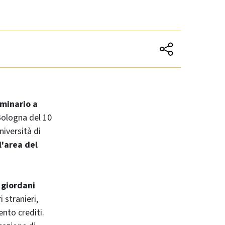
eminario a
Bologna del 10
iversità di
l'area del
 giordani
 stranieri,
nto crediti.