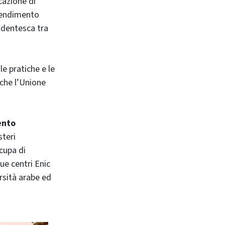
cazione di
prendimento
udentesca tra
le pratiche e le
e che l’Unione
ento
steri
cupa di
ue centri Enic
ersità arabe ed