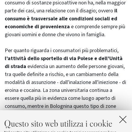
consumo di sostanze psicoattive non ha, nella maggior
parte dei casi, una relazione con il disagio; ovvero
il
consumo è trasversale alle condizioni sociali ed
economiche di provenienza
e comprende sempre più
giovani uomini e donne che vivono in famiglia.
Per quanto riguarda i consumatori più problematici,
l’attività dello sportello di via Polese e dell’Unità
di strada
evidenzia un aumento delle persone giovani,
tra quelle definite a rischio, e un cambiamento della
modalità di assunzione - dall'inalazione all'iniezione - di
eroina e cocaina. La zona universitaria continua a
essere quella più in evidenza come luogo aperto di
consumo, mentre in Bolognina questo tipo di zone
sono diminuite e si concentrano in alcuni luoghi
Questo sito web utilizza i cookie
dismessi come la Casaralta. Si stima che esista una
diffusa abitudine di consumare all'interno delle