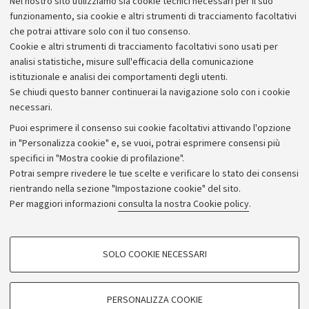
Nel nostro sito utilizziamo sia cookie tecnici necessari per il suo
abitazioni, in luoghi quindi che sono al riparo da
funzionamento, sia cookie e altri strumenti di tracciamento facoltativi
qualsiasi evidenza.
che potrai attivare solo con il tuo consenso.
Cookie e altri strumenti di tracciamento facoltativi sono usati per
analisi statistiche, misure sull'efficacia della comunicazione
istituzionale e analisi dei comportamenti degli utenti.
Se chiudi questo banner continuerai la navigazione solo con i cookie
necessari.
Archivio
Puoi esprimere il consenso sui cookie facoltativi attivando l'opzione
in "Personalizza cookie" e, se vuoi, potrai esprimere consensi più
Comunicati stampa
specifici in "Mostra cookie di profilazione".
Redazione
Potrai sempre rivedere le tue scelte e verificare lo stato dei consensi
rientrando nella sezione "Impostazione cookie" del sito.
Rassegna stampa
Per maggiori informazioni
consulta la nostra Cookie policy
.
Seguici su:
COOKIE DI PROFILAZIONE - FACOLTATIVI
SOLO COOKIE NECESSARI
Si tratta di cookie utilizzati per analizzare le caratteristiche della navigazione
degli utenti, creare profili in base al loro comportamento sul sito, per analisi
di marketing.
PERSONALIZZA COOKIE
© Copyright 2026 - ALMA MATER STUDIORUM - Università di