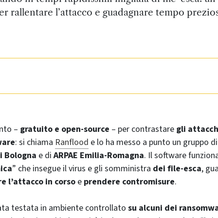
er rallentare l’attacco e guadagnare tempo prezio
nto –
gratuito e open-source
– per contrastare
gli attacch
ware
: si chiama
Ranflood
e lo ha messo a punto un gruppo di 
di Bologna
e di
ARPAE Emilia-Romagna
. Il software funzio
ica
” che insegue il virus e gli somministra
dei file-esca
, gu
re l’attacco in corso
e
prendere contromisure
.
ata testata in ambiente controllato
su alcuni dei ransomwa