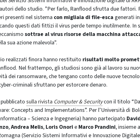
 del Servizio Sistemi Informativi e Innovazione digitale di AR
utori dello studio. "Per farlo, Ranflood sfrutta due fattori. 
eri presenti nel sistema
con migliaia di file-esca
generati i
cando questi dati fittizi il virus perde tempo inutilmente. In
meccanismo
sottrae al virus risorse della macchina attacc
ella sua azione malevola".
rio realizzati finora hanno restituito
risultati molto promet
Ranflood. Nel frattempo, gli studiosi sono già al lavoro su nu
ività dei ransomware, che tengano conto delle nuove tecnolog
 cyber-criminali sfruttano per estorcere denaro.
 pubblicato
sulla rivista
Computer & Security
con il titolo “D
re: Concepts and Implementations”. Per l’Università di Bo
Informatica – Scienza e Ingegneria) hanno partecipato
David
enzo
,
Andrea Melis
,
Loris Onori
e
Marco Prandini
, insieme 
omagna (Servizio Sistemi Informativi e Innovazione Digitale