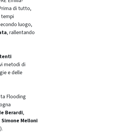
PAE Emilia-
Prima di tutto,
n tempi
 secondo luogo,
ata
, rallentando
tenti
ovi metodi di
ie e delle
ata Flooding
logna
e Berardi
,
a
Simone Melloni
).