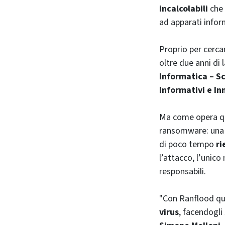
incalcolabili
che 
ad apparati informa
Proprio per cerca
oltre due anni di
Informatica – S
Informativi e In
Ma come opera que
ransomware: una vo
di poco tempo
ri
l’attacco, l’unic
responsabili.
"Con Ranflood q
virus
, facendogli