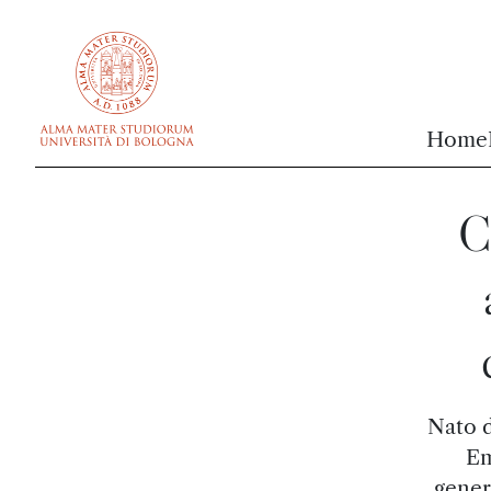
vai al contenuto della pagina
vai al menu di navigazione
Home
C
Nato d
Em
gener