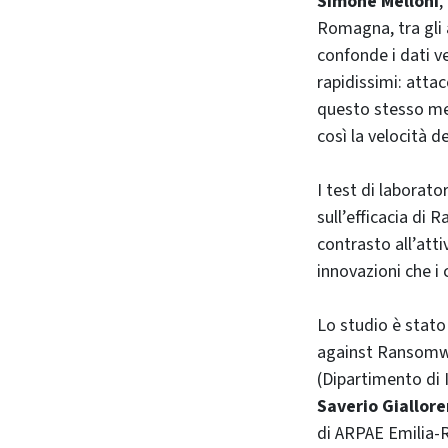
Simone Melloni
,
Romagna, tra gli a
confonde i dati v
rapidissimi: attac
questo stesso 
così la velocità d
I test di laborato
sull’efficacia di 
contrasto all’att
innovazioni che i
Lo studio è stato
against Ransomwa
(Dipartimento di 
Saverio Giallor
di ARPAE Emilia-R