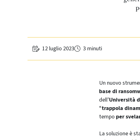
p
12 luglio 2023
3 minuti
Un nuovo strume
base di ransom
dell’
Università 
“
trappola dinam
tempo
per svela
La soluzione è st