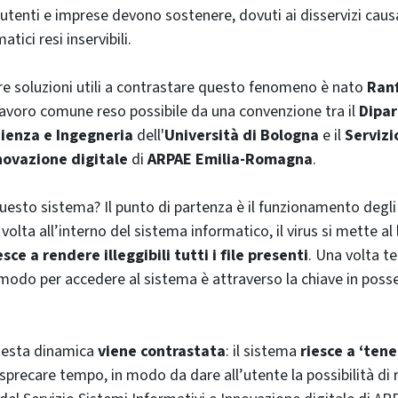
utenti e imprese devono sostenere, dovuti ai disservizi causa
tici resi inservibili.
re soluzioni utili a contrastare questo fenomeno è nato
Ran
 lavoro comune reso possibile da una convenzione tra il
Dipar
cienza e Ingegneria
dell'
Università di Bologna
e il
Servizi
novazione digitale
di
ARPAE Emilia-Romagna
.
sto sistema? Il punto di partenza è il funzionamento degli
lta all’interno del sistema informatico, il virus si mette al 
esce a rendere illeggibili tutti i file presenti
. Una volta t
o modo per accedere al sistema è attraverso la chiave in posse
uesta dinamica
viene contrastata
: il sistema
riesce a ‘tene
 sprecare tempo, in modo da dare all’utente la possibilità di 