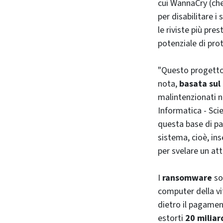
cui WannaCry (che 
per disabilitare i 
le riviste più pre
potenziale di prot
"Questo progetto 
nota,
basata sul 
malintenzionati n
Informatica - Scie
questa base di pa
sistema, cioè, ins
per svelare un a
I
ransomware
so
computer della vit
dietro il pagamen
estorti
20 miliar