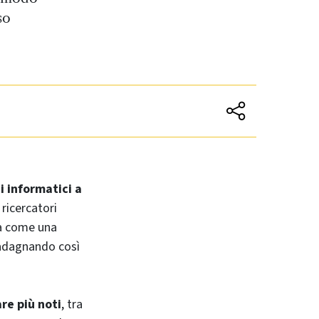
so
i informatici a
ricercatori
na come una
adagnando così
re più noti
, tra