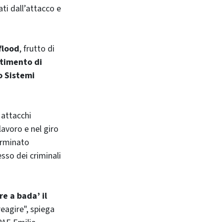
ti dall’attacco e
flood
, frutto di
timento di
o Sistemi
 attacchi
lavoro e nel giro
erminato
sso dei criminali
re a bada’ il
reagire", spiega