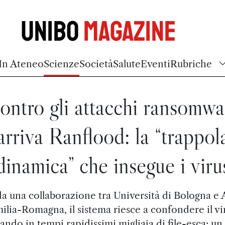
Unibo
Magazine
In Ateneo
Scienze
Società
Salute
Eventi
Rubriche
ontro gli attacchi ransomwa
arriva Ranflood: la “trappol
dinamica” che insegue i viru
a una collaborazione tra Università di Bologna 
ilia-Romagna, il sistema riesce a confondere il vi
ando in tempi rapidissimi migliaia di file-esca: u