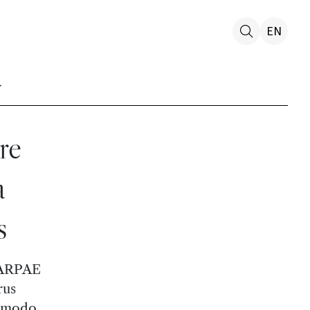
EN
re
a
s
e ARPAE
rus
n modo