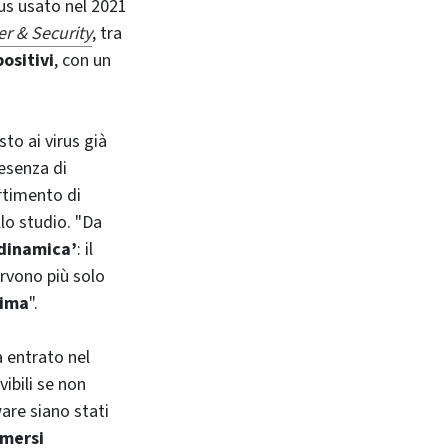
rus usato nel 2021
r & Security
, tra
ositivi
, con un
to ai virus già
resenza di
artimento di
llo studio. "Da
‘dinamica’
: il
ervono più solo
tima
".
a entrato nel
vibili se non
are siano stati
mmersi