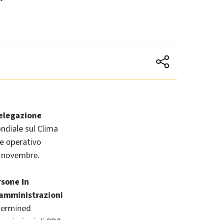
delegazione
ndiale sul Clima
re operativo
 4 novembre.
rsone in
 amministrazioni
etermined