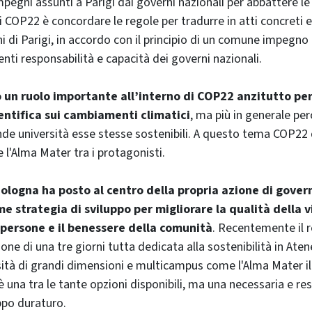
mpegni assunti a Parigi dai governi nazionali per abbattere le
i COP22 è concordare le regole per tradurre in atti concreti 
ni di Parigi, in accordo con il principio di un comune impegn
enti responsabilità e capacità dei governi nazionali.
 un ruolo importante all’interno di COP22 anzitutto per
ientifica sui cambiamenti climatici
, ma più in generale per
nde università esse stesse sostenibili. A questo tema COP22
 l'Alma Mater tra i protagonisti.
Bologna ha posto al centro della propria azione di gover
me strategia di sviluppo per migliorare la qualità della v
 persone e il benessere della comunità
. Recentemente il 
ione di una tre giorni tutta dedicata alla sostenibilità in Aten
sità di grandi dimensioni e multicampus come l'Alma Mater i
è una tra le tante opzioni disponibili, ma una necessaria e re
uppo duraturo.