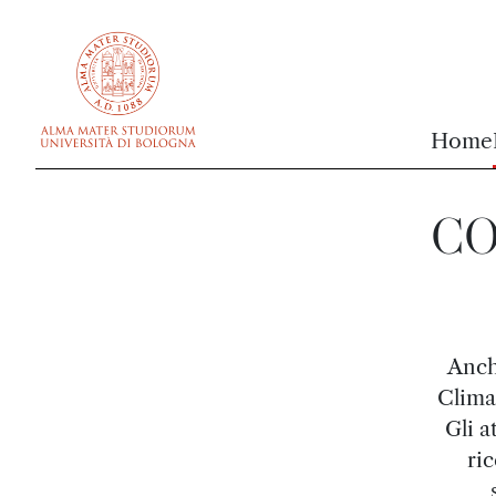
vai al contenuto della pagina
vai al menu di navigazione
Home
COP
Anch
Clima
Gli a
ric