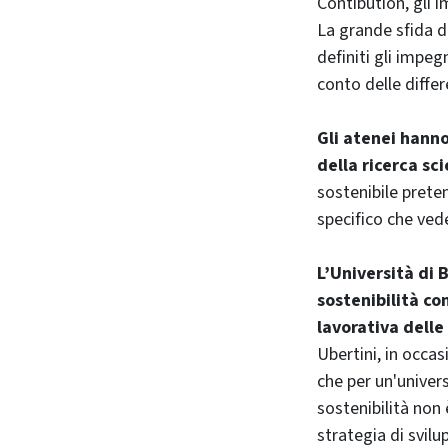
Contibution, gli i
La grande sfida d
definiti gli impeg
conto delle differ
Gli atenei hanno
della ricerca sc
sostenibile prete
specifico che vede
L’Università di 
sostenibilità co
lavorativa delle
Ubertini, in occas
che per un'univer
sostenibilità non 
strategia di svil