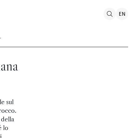
EN
iana
e sul
rocco.
 della
é lo
i