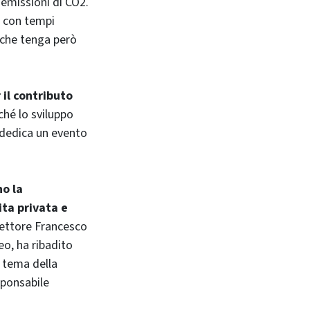
 emissioni di CO2.
e con tempi
o che tenga però
 il contributo
ché lo sviluppo
 dedica un evento
no la
ita privata e
rettore Francesco
eo, ha ribadito
l tema della
sponsabile