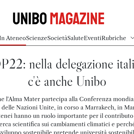
Unibo
Magazine
In Ateneo
Scienze
Società
Salute
Eventi
Rubriche
22: nella delegazione ital
c'è anche Unibo
e l'Alma Mater partecipa alla Conferenza mondial
 delle Nazioni Unite, in corso a Marrakech, in Ma
tenei hanno un ruolo importante per il contributo
erca scientifica sui cambiamenti climatici e perch
sviluppo sostenibile pretende università sostenibil