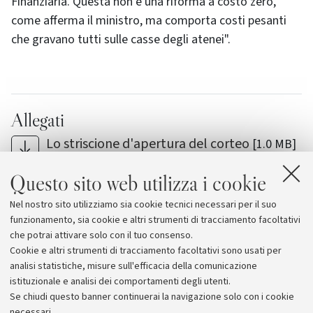
Finanziaria. Questa non è una riforma a costo zero,
come afferma il ministro, ma comporta costi pesanti
che gravano tutti sulle casse degli atenei".
Allegati
Lo striscione d'apertura del corteo
[1.0 MB]
Striscione di protesta contro il Ministro
Questo sito web utilizza i cookie
[270.2 KB]
Nel nostro sito utilizziamo sia cookie tecnici necessari per il suo
Il corteo in via delle Belle Arti
[1.0 MB]
funzionamento, sia cookie e altri strumenti di tracciamento facoltativi
che potrai attivare solo con il tuo consenso.
Cookie e altri strumenti di tracciamento facoltativi sono usati per
analisi statistiche, misure sull'efficacia della comunicazione
istituzionale e analisi dei comportamenti degli utenti.
Se chiudi questo banner continuerai la navigazione solo con i cookie
necessari.