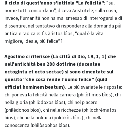
Il ciclo di quest’anno s’intitola "La felicità"
: “sul
nome tutti concordano”, diceva Aristotele; sulla cosa,
invece, l’umanità non ha mai smesso di interrogarsi e di
dissentire, nel tentativo di rispondere alla domanda più
antica e radicale: tìs àristos bìos, “qual è la vita
migliore, ideale, più felice”?
Agostino ci riferisce (La città di Dio, 19, 1, 1) che
nell'antichità ben 288 dottrine (ducentae
octoginta et octo sectae) si sono cimentate sul
quesito “che cosa rende l’uomo felice” (quid
efficiat hominem beatum)
. Le più svariate le risposte:
chi poneva la felicità nella carriera (philòtimos bìos), chi
nella gloria (philòdoxos bìos), chi nel piacere
(philèdonos bìos), chi nelle ricchezze (philochrèmatos
bìos), chi nella politica (politikòs bìos), chi nella
conoscenza (philòsophos bìos).