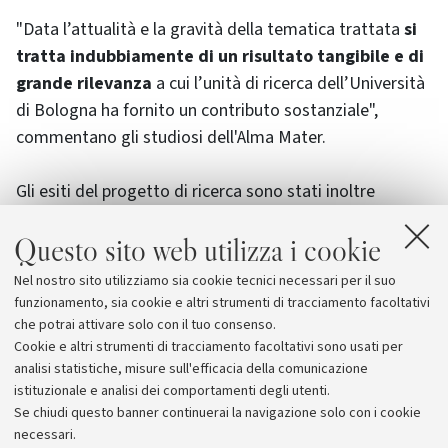
"Data l’attualità e la gravità della tematica trattata
si
tratta indubbiamente di un risultato tangibile e di
grande rilevanza
a cui l’unità di ricerca dell’Università
di Bologna ha fornito un contributo sostanziale",
commentano gli studiosi dell'Alma Mater.
Gli esiti del progetto di ricerca sono stati inoltre
raccolti nel volume "
Cibo, stili di vita, salute.
Questo sito web utilizza i cookie
Un’indagine empirica nel territorio della ASL di
Reggio-Emilia
", curato da Riccardo Prandini, Gianluca
Nel nostro sito utilizziamo sia cookie tecnici necessari per il suo
Maestri e Andrea Bassi, pubblicato da Franco Angeli e
funzionamento, sia cookie e altri strumenti di tracciamento facoltativi
disponibile anche in versione Open Access
.
che potrai attivare solo con il tuo consenso.
Cookie e altri strumenti di tracciamento facoltativi sono usati per
analisi statistiche, misure sull'efficacia della comunicazione
istituzionale e analisi dei comportamenti degli utenti.
Se chiudi questo banner continuerai la navigazione solo con i cookie
necessari.