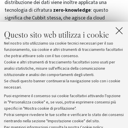
distribuzione dei dati viene inoltre applicata una
tecnologia di cifratura
zero-knowledge
: questo
significa che Cubbit stessa, che agisce da cloud
provider, non può accedere ai contenuti degli utenti.
Questo sito web utilizza i cookie
L’infrastruttura distribuita di Cubbit, inoltre, permette
di evitare fino a 40.000kg di emissioni CO2 all’anno per
Nel nostro sito utilizziamo sia cookie tecnici necessari per il suo
ogni Petabyte salvato rispetto a un data center
funzionamento, sia cookie e altri strumenti di tracciamento facoltativi
tradizionale.
che potrai attivare solo con il tuo consenso.
Cookie e altri strumenti di tracciamento facoltativi sono usati per
analisi statistiche, misure sull'efficacia della comunicazione
istituzionale e analisi dei comportamenti degli utenti.
Se chiudi questo banner continuerai la navigazione solo con i cookie
necessari.
Archivio
Puoi esprimere il consenso sui cookie facoltativi attivando l'opzione
in "Personalizza cookie" e, se vuoi, potrai esprimere consensi più
Comunicati stampa
specifici in "Mostra cookie di profilazione".
Redazione
Potrai sempre rivedere le tue scelte e verificare lo stato dei consensi
rientrando nella sezione "Impostazione cookie" del sito.
Rassegna stampa
Per maggiori informazioni
consulta la nostra Cookie policy
.