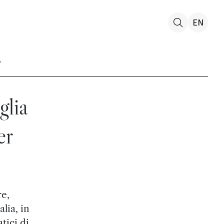
EN
glia
er
re,
lia, in
tici di