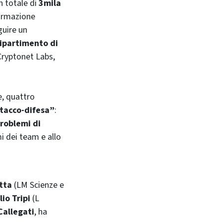
n totale di
3mila
ormazione
guire un
ipartimento di
 Cryptonet Labs,
e, quattro
ttacco-difesa”
:
roblemi di
mi dei team e allo
tta
(LM Scienze e
lio Tripi
(L
Callegati
, ha