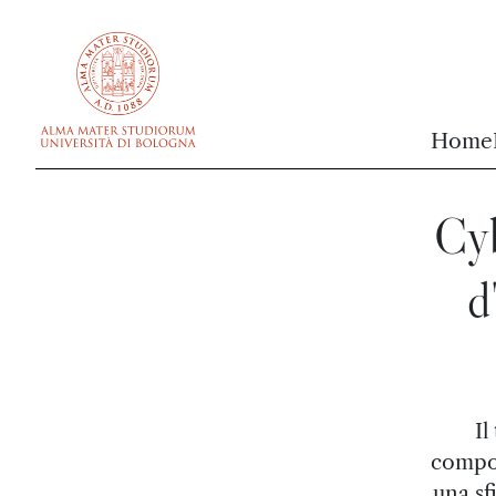
vai al contenuto della pagina
vai al menu di navigazione
Home
Cyb
d
Il
compos
una sf