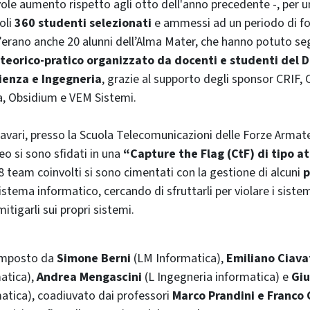
le aumento rispetto agli otto dell'anno precedente -, per u
soli
360 studenti selezionati
e ammessi ad un periodo di f
c’erano anche 20 alunni dell’Alma Mater, che hanno potuto se
eorico-pratico organizzato da docenti e studenti del D
ienza e Ingegneria
, grazie al supporto degli sponsor CRIF,
a, Obsidium e VEM Sistemi.
hiavari, presso la Scuola Telecomunicazioni delle Forze Armat
eo si sono sfidati in una
“Capture the Flag (CtF) di tipo a
18 team coinvolti si sono cimentati con la gestione di alcuni
p
istema informatico, cercando di sfruttarli per violare i siste
tigarli sui propri sistemi.
composto da
Simone Berni
(LM Informatica),
Emiliano Ciava
atica),
Andrea Mengascini
(L Ingegneria informatica) e
Giu
atica), coadiuvato dai professori
Marco Prandini e Franco 