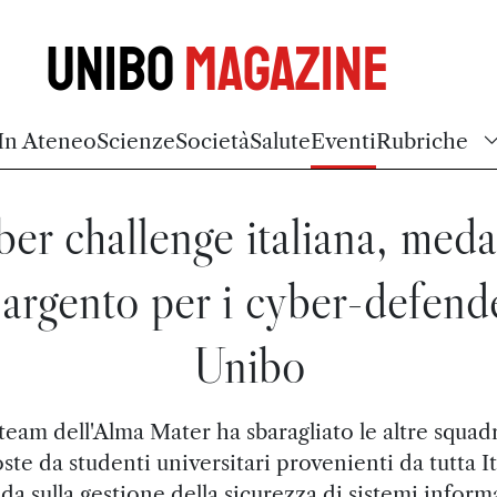
Unibo
Magazine
In Ateneo
Scienze
Società
Salute
Eventi
Rubriche
er challenge italiana, meda
'argento per i cyber-defend
Unibo
 team dell'Alma Mater ha sbaragliato le altre squad
te da studenti universitari provenienti da tutta Ita
ida sulla gestione della sicurezza di sistemi informa