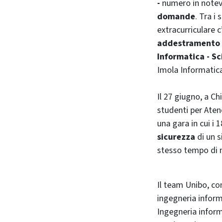
-
numero in notevo
domande
. Tra i 
extracurriculare 
addestramento t
Informatica - Sc
Imola Informatic
Il 27 giugno, a C
studenti per Aten
una gara in cui i 
sicurezza
di un s
stesso tempo di mi
Il team Unibo, 
ingegneria inform
Ingegneria inform