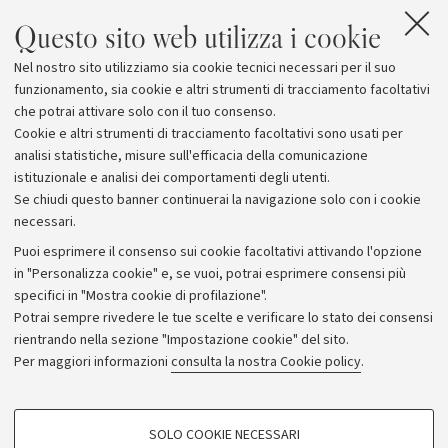
Questo sito web utilizza i cookie
Nel nostro sito utilizziamo sia cookie tecnici necessari per il suo
funzionamento, sia cookie e altri strumenti di tracciamento facoltativi
che potrai attivare solo con il tuo consenso.
Oratorio di Santa Maria della Vita
Cookie e altri strumenti di tracciamento facoltativi sono usati per
analisi statistiche, misure sull'efficacia della comunicazione
istituzionale e analisi dei comportamenti degli utenti.
Se chiudi questo banner continuerai la navigazione solo con i cookie
necessari.
Archivio
Puoi esprimere il consenso sui cookie facoltativi attivando l'opzione
in "Personalizza cookie" e, se vuoi, potrai esprimere consensi più
Comunicati stampa
specifici in "Mostra cookie di profilazione".
Redazione
Potrai sempre rivedere le tue scelte e verificare lo stato dei consensi
rientrando nella sezione "Impostazione cookie" del sito.
Rassegna stampa
Per maggiori informazioni
consulta la nostra Cookie policy
.
Seguici su:
COOKIE DI PROFILAZIONE - FACOLTATIVI
SOLO COOKIE NECESSARI