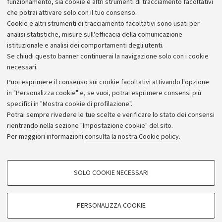
funzionamento, sia cookie e altri strumenti di tracciamento facoltativi
che potrai attivare solo con il tuo consenso.
Cookie e altri strumenti di tracciamento facoltativi sono usati per
analisi statistiche, misure sull'efficacia della comunicazione
istituzionale e analisi dei comportamenti degli utenti.
Se chiudi questo banner continuerai la navigazione solo con i cookie
necessari.
Archivio
Puoi esprimere il consenso sui cookie facoltativi attivando l'opzione
in "Personalizza cookie" e, se vuoi, potrai esprimere consensi più
Comunicati stampa
specifici in "Mostra cookie di profilazione".
Redazione
Potrai sempre rivedere le tue scelte e verificare lo stato dei consensi
rientrando nella sezione "Impostazione cookie" del sito.
Rassegna stampa
Per maggiori informazioni
consulta la nostra Cookie policy
.
Seguici su:
COOKIE DI PROFILAZIONE - FACOLTATIVI
SOLO COOKIE NECESSARI
Si tratta di cookie utilizzati per analizzare le caratteristiche della navigazione
degli utenti, creare profili in base al loro comportamento sul sito, per analisi
di marketing.
PERSONALIZZA COOKIE
© Copyright 2026 - ALMA MATER STUDIORUM - Università di
Mostra cookie di profilazione
Bologna - Via Zamboni, 33 - 40126 Bologna - PI: 01131710376 -