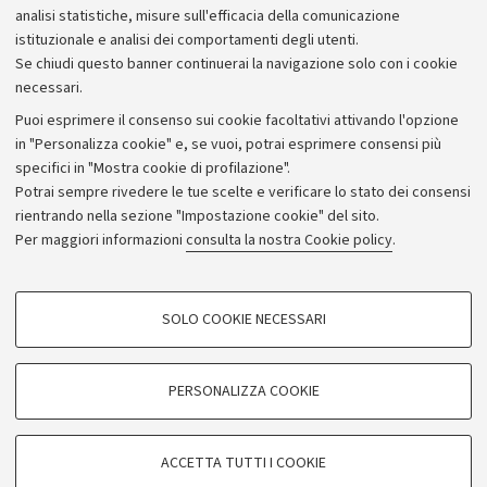
analisi statistiche, misure sull'efficacia della comunicazione
istituzionale e analisi dei comportamenti degli utenti.
Se chiudi questo banner continuerai la navigazione solo con i cookie
necessari.
Archivio
Puoi esprimere il consenso sui cookie facoltativi attivando l'opzione
in "Personalizza cookie" e, se vuoi, potrai esprimere consensi più
Comunicati stampa
specifici in "Mostra cookie di profilazione".
Redazione
Potrai sempre rivedere le tue scelte e verificare lo stato dei consensi
rientrando nella sezione "Impostazione cookie" del sito.
Rassegna stampa
Per maggiori informazioni
consulta la nostra Cookie policy
.
Seguici su:
COOKIE DI PROFILAZIONE - FACOLTATIVI
SOLO COOKIE NECESSARI
Si tratta di cookie utilizzati per analizzare le caratteristiche della navigazione
degli utenti, creare profili in base al loro comportamento sul sito, per analisi
di marketing.
PERSONALIZZA COOKIE
© Copyright 2026 - ALMA MATER STUDIORUM - Università di
Mostra cookie di profilazione
Bologna - Via Zamboni, 33 - 40126 Bologna - PI: 01131710376 -
Google/Youtube Video
CF: 80007010376
COOKIE TECNICI - NECESSARI
ACCETTA TUTTI I COOKIE
Facebook