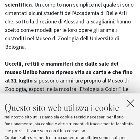
scientifica
. Un compito non semplice nel quale si sono
cimentati alcuni studenti dell'Accademia di Belle Arti
che, sotto la direzione di Alessandra Scagliarini, hanno
scelto come modelli per le loro opere gli animali
custoditi nel Museo di Zoologia dell'Università di
Bologna.
Uccelli, rettili e mammiferi che dalle sale del
museo Unibo hanno ripreso vita su carta e che fino
al 31 luglio
si possono ammirare proprio al Museo di
Zoologia,
esposti nella mostra "Etologia a Colori"
. Le
opere esposte sono di Edith Canetta, Giulia Fruzzetti,
Questo sito web utilizza i cookie
Chiara Martinelli, Alessandra Nardotto, Vincenza
Nardulli, Silvia Negri, Danilo Rečevic, Giulia Sollai, Emma
Nel nostro sito utilizziamo sia cookie tecnici necessari per il suo
Lidia Squillari, Martina Tonello, Silvia Vinciguerra, Ziyou
funzionamento, sia cookie e altri strumenti di tracciamento facoltativi
Wang, Xiaoting Yang.
che potrai attivare solo con il tuo consenso.
Cookie e altri strumenti di tracciamento facoltativi sono usati per