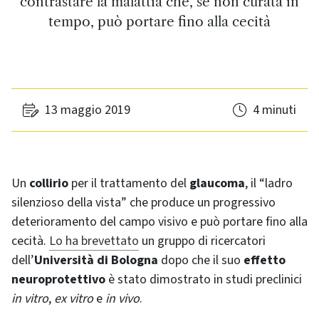
contrastare la malattia che, se non curata in
tempo, può portare fino alla cecità
13 maggio 2019
4 minuti
Un
collirio
per il trattamento del
glaucoma
, il “ladro
silenzioso della vista” che produce un progressivo
deterioramento del campo visivo e può portare fino alla
cecità.
Lo ha brevettato
un gruppo di ricercatori
dell’
Università di Bologna
dopo che il suo
effetto
neuroprotettivo
è stato dimostrato in studi preclinici
in vitro
,
ex vitro
e
in vivo
.