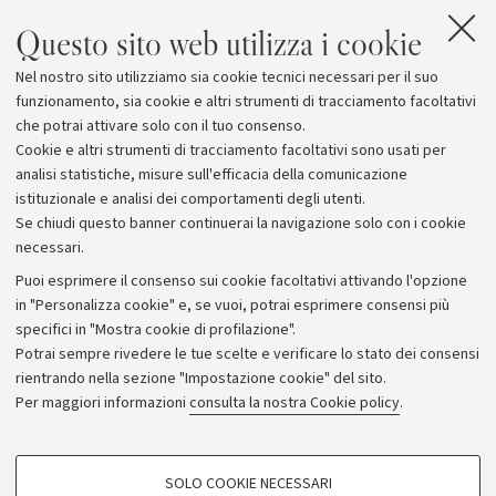
Questo sito web utilizza i cookie
Nel nostro sito utilizziamo sia cookie tecnici necessari per il suo
funzionamento, sia cookie e altri strumenti di tracciamento facoltativi
che potrai attivare solo con il tuo consenso.
Cookie e altri strumenti di tracciamento facoltativi sono usati per
analisi statistiche, misure sull'efficacia della comunicazione
istituzionale e analisi dei comportamenti degli utenti.
Se chiudi questo banner continuerai la navigazione solo con i cookie
necessari.
Archivio
Puoi esprimere il consenso sui cookie facoltativi attivando l'opzione
in "Personalizza cookie" e, se vuoi, potrai esprimere consensi più
Comunicati stampa
specifici in "Mostra cookie di profilazione".
Redazione
Potrai sempre rivedere le tue scelte e verificare lo stato dei consensi
rientrando nella sezione "Impostazione cookie" del sito.
Rassegna stampa
Per maggiori informazioni
consulta la nostra Cookie policy
.
Seguici su:
COOKIE DI PROFILAZIONE - FACOLTATIVI
SOLO COOKIE NECESSARI