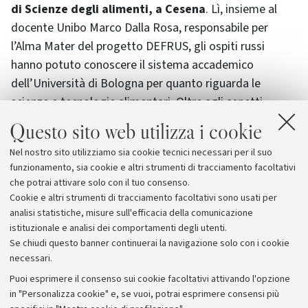
di Scienze degli alimenti, a Cesena
. Lì, insieme al
docente Unibo Marco Dalla Rosa, responsabile per
l’Alma Mater del progetto DEFRUS, gli ospiti russi
hanno potuto conoscere il sistema accademico
dell’Università di Bologna per quanto riguarda le
scienze e tecnologie alimentari. Oltre agli aspetti
didattici, sono state illustrate le attività di ricerca:
Questo sito web utilizza i cookie
dopo un incontro con il prorettore Dario Braga, la
Nel nostro sito utilizziamo sia cookie tecnici necessari per il suo
delegazione ha fatto visita ai laboratori del campus di
funzionamento, sia cookie e altri strumenti di tracciamento facoltativi
Scienze degli alimenti e a quelli del corso di studio in
che potrai attivare solo con il tuo consenso.
Acquacoltura a Cesenatico.
Cookie e altri strumenti di tracciamento facoltativi sono usati per
analisi statistiche, misure sull'efficacia della comunicazione
istituzionale e analisi dei comportamenti degli utenti.
Se chiudi questo banner continuerai la navigazione solo con i cookie
necessari.
Archivio
Puoi esprimere il consenso sui cookie facoltativi attivando l'opzione
in "Personalizza cookie" e, se vuoi, potrai esprimere consensi più
Comunicati stampa