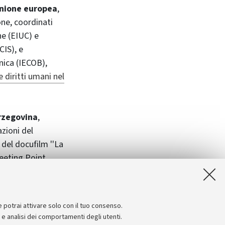
nione europea
,
one, coordinati
ne (EIUC) e
CIS), e
nica (IECOB),
diritti umani nel
Erzegovina
,
azioni del
 del docufilm ''La
Meeting Point.
Affari Esteri
Bosnia-Erzegovina.
e potrai attivare solo con il tuo consenso.
e e analisi dei comportamenti degli utenti.