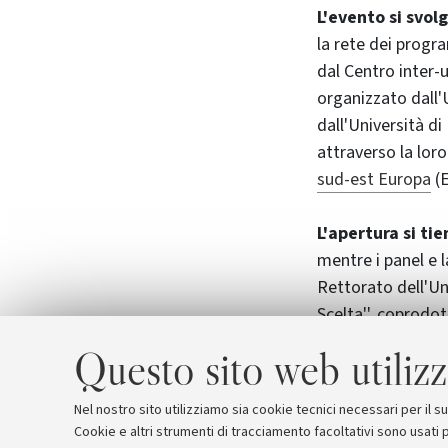
L'evento si svol
la rete dei progr
dal Centro inter-
organizzato dall'U
dall'Università di
attraverso la loro
sud-est Europa
(
L'apertura si ti
mentre i panel e l
Rettorato dell'Uni
Scelta'', coprodot
Questo sito web utilizz
La conferenza è
italiano, e sotto 
Nel nostro sito utilizziamo sia cookie tecnici necessari per il 
Cookie e altri strumenti di tracciamento facoltativi sono usati p