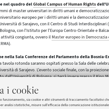
ge nel quadro del
Global Campus of Human Rights
dell'U
ammi di master universitari in diritti umani e democratizzazi
universitario europeo per i diritti umani e la democratizzazio
niversità di Sarajevo, con il Centro di Studi Interdisciplinari (
 Bologna, con l'Istituto per l'Europa Centro-Orientale e Balca
 attività congiunta, ovvero il
Master europeo in Democrazia e 
ERMA).
ene nella Sala Conferenze del Parlamento della Bosnia-
a tavola rotonda saranno ospitati presso la Sala delle celebr
versità di Sarajevo. L'evento sociale finale, con la proiezione
to dall'Università di Bologna, si terrà invece presso il Kino 
a i cookie
 realizzata grazie all'Unione Europea
e al Ministero degli 
gli auspici del Ministero per i Diritti umani ei rifugiati della 
suo funzionamento, sia cookie e altri strumenti di tracciamento facoltativi ch
er analisi statistiche, misure sull'efficacia della comunicazione istituzional