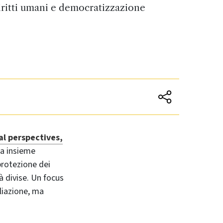
diritti umani e democratizzazione
bal perspectives,
na insieme
 protezione dei
tà divise. Un focus
iliazione, ma