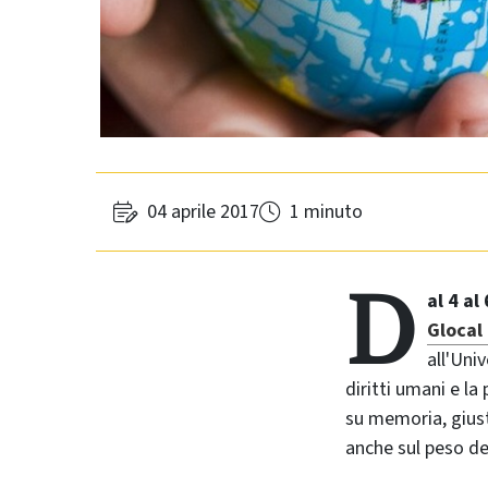
04 aprile 2017
1 minuto
D
al 4 al
Glocal 
all'Uni
diritti umani e la 
su memoria, giusti
anche sul peso del