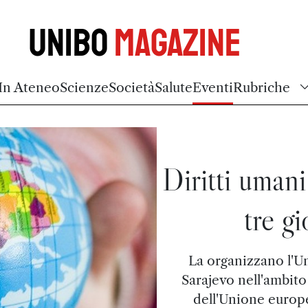
Unibo
Magazine
In Ateneo
Scienze
Società
Salute
Eventi
Rubriche
Diritti umani
tre g
La organizzano l'Un
Sarajevo nell'ambit
dell'Unione europe