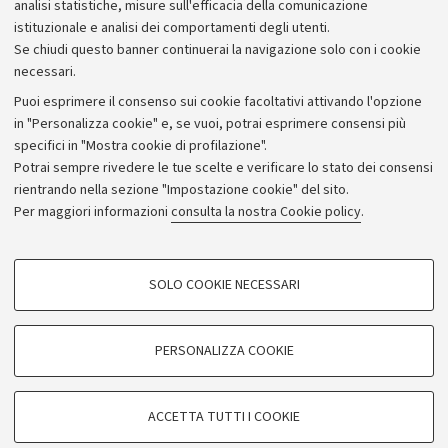
analisi statistiche, misure sull'efficacia della comunicazione
istituzionale e analisi dei comportamenti degli utenti.
Se chiudi questo banner continuerai la navigazione solo con i cookie
necessari.
Archivio
Puoi esprimere il consenso sui cookie facoltativi attivando l'opzione
in "Personalizza cookie" e, se vuoi, potrai esprimere consensi più
Comunicati stampa
specifici in "Mostra cookie di profilazione".
Redazione
Potrai sempre rivedere le tue scelte e verificare lo stato dei consensi
rientrando nella sezione "Impostazione cookie" del sito.
Rassegna stampa
Per maggiori informazioni
consulta la nostra Cookie policy
.
Seguici su:
COOKIE DI PROFILAZIONE - FACOLTATIVI
SOLO COOKIE NECESSARI
Si tratta di cookie utilizzati per analizzare le caratteristiche della navigazione
degli utenti, creare profili in base al loro comportamento sul sito, per analisi
di marketing.
PERSONALIZZA COOKIE
© Copyright 2026 - ALMA MATER STUDIORUM - Università di
Mostra cookie di profilazione
Bologna - Via Zamboni, 33 - 40126 Bologna - PI: 01131710376 -
Google/Youtube Video
CF: 80007010376
COOKIE TECNICI - NECESSARI
ACCETTA TUTTI I COOKIE
Facebook
Privacy
Note legali
Impostazioni Cookie