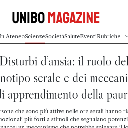
Unibo
Magazine
In Ateneo
Scienze
Società
Salute
Eventi
Rubriche
Disturbi d’ansia: il ruolo de
notipo serale e dei meccan
di apprendimento della paur
sone che sono più attive nelle ore serali hanno r
ozionali più forti a stimoli che segnalano potenzi
nacce: un meccanismo che potrebbe spiegare il l