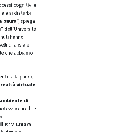
cessi cognitivi e
a e ai disturbi
a paura
", spiega
” dell’Università
tenuti hanno
elli di ansia e
uale che abbiamo
ento alla paura,
 realtà virtuale
.
 ambiente di
 potevano predire
a
llustra
Chiara