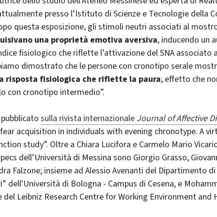
autrice dello studio dell’Ateneo Messinese ed esperta di Realt
attualmente presso l’Istituto di Scienze e Tecnologie della C
o questa esposizione, gli stimoli neutri associati al mostro 
uisivano una proprietà emotiva aversiva
, inducendo un 
dice fisiologico che riflette l’attivazione del SNA associato a
amo dimostrato che le persone con cronotipo serale most
 risposta fisiologica che riflette la paura
; effetto che non
lo con cronotipo intermedio”.
 pubblicato
sulla rivista internazionale
Journal of Affective D
ear acquisition in individuals with evening chronotype. A virt
ction study”. Oltre a Chiara Lucifora e Carmelo Mario Vicario,
ecs dell’Università di Messina sono Giorgio Grasso, Giovann
dra Falzone; insieme ad Alessio Avenanti del Dipartimento di
i” dell'Università di Bologna - Campus di Cesena, e Mohamm
he del Leibniz Research Centre for Working Environment and