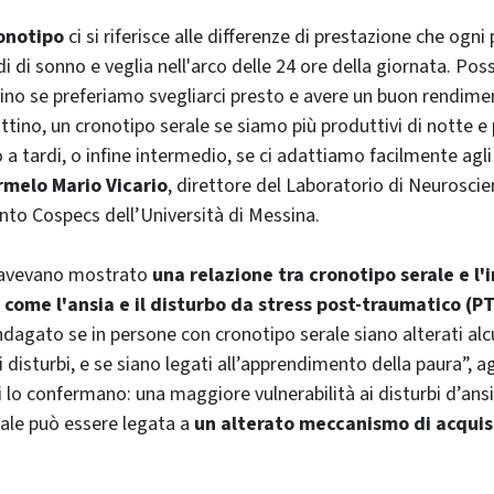
onotipo
ci si riferisce alle differenze di prestazione che ogni
di di sonno e veglia nell'arco delle 24 ore della giornata. Po
no se preferiamo svegliarci presto e avere un buon rendimen
attino, un cronotipo serale se siamo più produttivi di notte 
o a tardi, o infine intermedio, se ci adattiamo facilmente agli
rmelo Mario Vicario
, direttore del Laboratorio di Neuroscie
ento Cospecs dell’Università di Messina.
 avevano mostrato
una relazione tra cronotipo serale e l'
 come l'ansia e il disturbo da stress post-traumatico (P
dagato se in persone con cronotipo serale siano alterati al
i disturbi, e se siano legati all’apprendimento della paura”, a
ti lo confermano: una maggiore vulnerabilità ai disturbi d’ans
ale può essere legata a
un alterato meccanismo di acquis