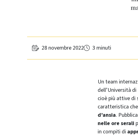
ma
28 novembre 2022
3 minuti
Un team internazi
dell’Università 
cioè più attive d
caratteristica ch
d’ansia
. Pubblic
nelle ore serali
p
in compiti di
appr