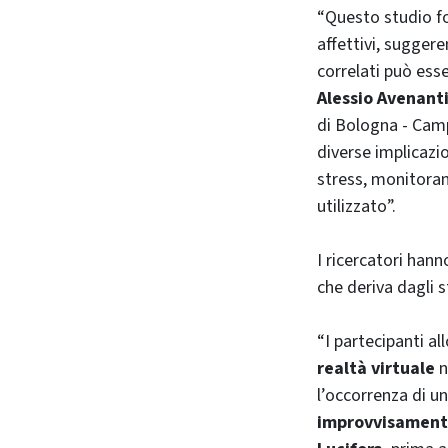
“Questo studio fo
affettivi, suggere
correlati può es
Alessio Avenant
di Bologna - Campu
diverse implicazio
stress, monitorand
utilizzato”.
I ricercatori han
che deriva dagli 
“I partecipanti a
realtà virtuale
n
l’occorrenza di u
improvvisamen