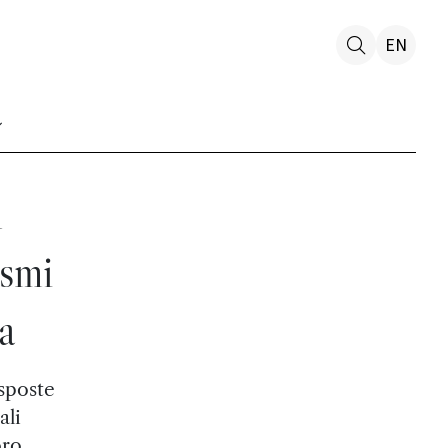
EN
l
ismi
a
isposte
ali
oro