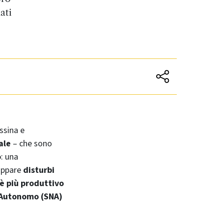
ati
ssina e
rale
– che sono
o
: una
luppare
disturbi
 è più produttivo
 Autonomo (SNA)