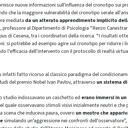
rnisce nuove informazioni sull'influenza del cronotipo sui pro
ndo che la maggiore vulnerabilità del cronotipo serale all'ansi
sere mediata
da un alterato apprendimento implicito dell
i
, professore al Dipartimento di Psicologia “Renzo Canestrari
s di Cesena, tra i coordinatori della ricerca. “I risultati ot
ni: si potrebbe ad esempio agire sul cronotipo per ridurre i liv
o l’efficacia dell’intervento con il protocollo di realtà virt
no infatti fatto ricorso al classico paradigma del condizionam
studi del premio Nobel Ivan Pavlov, attraverso
un sistema di
llo studio indossavano un caschetto ed
erano immersi in un
el quale osservavano stimoli visivi inizialmente neutri e che
na scena che induceva paura, ovvero
un mostro che appariv
te
simulando un’aggressione nei confronti dell’osservatore”, i