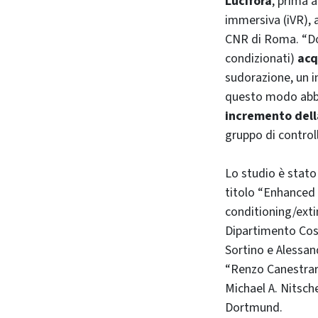
Lucifora
, prima 
immersiva (iVR), 
CNR di Roma. “Dop
condizionati)
acq
sudorazione, un in
questo modo abbi
incremento della
gruppo di control
Lo studio è stato
titolo “Enhanced f
conditioning/extin
Dipartimento Cosp
Sortino e Alessan
“Renzo Canestrar
Michael A. Nitsc
Dortmund.