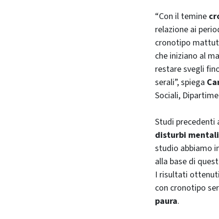
“Con il temine
cr
relazione ai perio
cronotipo mattuti
che iniziano al m
restare svegli fin
serali”, spiega
Ca
Sociali, Dipartim
Studi precedenti
disturbi mentali
studio abbiamo in
alla base di quest
I risultati ottenu
con cronotipo ser
paura
.