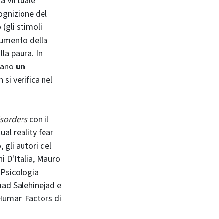
à Virtuale
ognizione del
(gli stimoli
aumento della
lla paura. In
rano
un
 si verifica nel
isorders
con il
ual reality fear
 gli autori del
i D'Italia, Mauro
 Psicologia
ad Salehinejad e
 Human Factors di