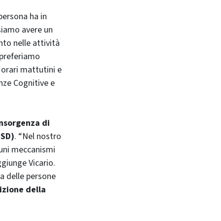
 persona ha in
ssiamo avere un
to nelle attività
e preferiamo
 orari mattutini e
nze Cognitive e
insorgenza di
TSD)
. “Nel nostro
cuni meccanismi
ggiunge Vicario.
ia delle persone
izione della