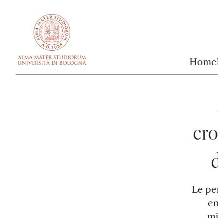
vai al contenuto della pagina
vai al menu di navigazione
Home
cro
Le per
em
mi