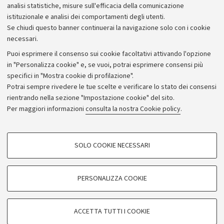
analisi statistiche, misure sull'efficacia della comunicazione
istituzionale e analisi dei comportamenti degli utenti.
Se chiudi questo banner continuerai la navigazione solo con i cookie
necessari.
Archivio
Puoi esprimere il consenso sui cookie facoltativi attivando l'opzione
in "Personalizza cookie" e, se vuoi, potrai esprimere consensi più
Comunicati stampa
specifici in "Mostra cookie di profilazione".
Redazione
Potrai sempre rivedere le tue scelte e verificare lo stato dei consensi
rientrando nella sezione "Impostazione cookie" del sito.
Rassegna stampa
Per maggiori informazioni
consulta la nostra Cookie policy
.
Seguici su:
COOKIE DI PROFILAZIONE - FACOLTATIVI
SOLO COOKIE NECESSARI
Si tratta di cookie utilizzati per analizzare le caratteristiche della navigazione
degli utenti, creare profili in base al loro comportamento sul sito, per analisi
di marketing.
PERSONALIZZA COOKIE
© Copyright 2026 - ALMA MATER STUDIORUM - Università di
Mostra cookie di profilazione
Bologna - Via Zamboni, 33 - 40126 Bologna - PI: 01131710376 -
Google/Youtube Video
CF: 80007010376
COOKIE TECNICI - NECESSARI
ACCETTA TUTTI I COOKIE
Facebook