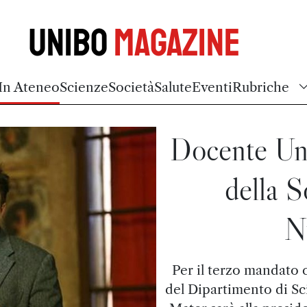
Unibo
Magazine
In Ateneo
Scienze
Società
Salute
Eventi
Rubriche
Docente Uni
della S
N
Per il terzo mandato c
del Dipartimento di S