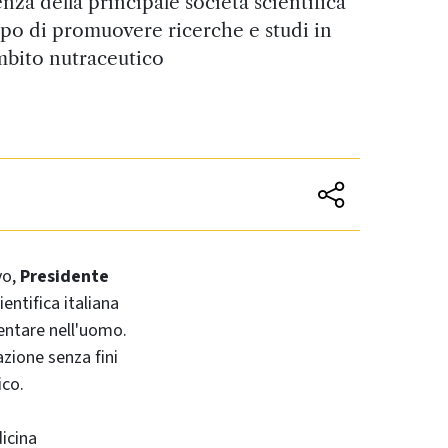
nza della principale società scientifica
copo di promuovere ricerche e studi in
bito nutraceutico
vo,
Presidente
ientifica italiana
mentare nell'uomo.
zione senza fini
ico.
dicina