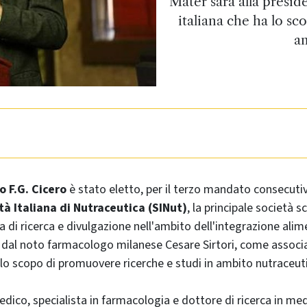
Mater sarà alla preside
italiana che ha lo s
am
go F.G. Cicero
è stato eletto, per il terzo mandato consecuti
tà Italiana di Nutraceutica (SINut)
, la principale società sc
a di ricerca e divulgazione nell'ambito dell'integrazione ali
dal noto farmacologo milanese Cesare Sirtori, come associa
a lo scopo di promuovere ricerche e studi in ambito nutraceut
edico, specialista in farmacologia e dottore di ricerca in me