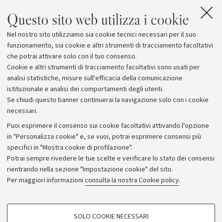
comunicazione e nella sensibilizzazione. Il gruppo di
Questo sito web utilizza i cookie
esperti – scienziati, leader, educatori, giornalisti e
comunicatori – incarnano la missione dell’AGU di
Nel nostro sito utilizziamo sia cookie tecnici necessari per il suo
promuovere la scoperta delle nelle Scienze della Terra e
funzionamento, sia cookie e altri strumenti di tracciamento facoltativi
dello spazio a beneficio della società.
che potrai attivare solo con il tuo consenso.
Cookie e altri strumenti di tracciamento facoltativi sono usati per
analisi statistiche, misure sull'efficacia della comunicazione
istituzionale e analisi dei comportamenti degli utenti.
Se chiudi questo banner continuerai la navigazione solo con i cookie
necessari.
Archivio
Puoi esprimere il consenso sui cookie facoltativi attivando l'opzione
in "Personalizza cookie" e, se vuoi, potrai esprimere consensi più
Comunicati stampa
specifici in "Mostra cookie di profilazione".
Redazione
Potrai sempre rivedere le tue scelte e verificare lo stato dei consensi
rientrando nella sezione "Impostazione cookie" del sito.
Rassegna stampa
Per maggiori informazioni
consulta la nostra Cookie policy
.
Seguici su:
COOKIE DI PROFILAZIONE - FACOLTATIVI
SOLO COOKIE NECESSARI