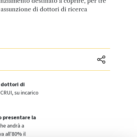
nziamento destinato a coprire, per tre
i assunzione di dottori di ricerca
dottori di
 CRUI, su incarico
o presentare la
che andrà a
va all'80% il