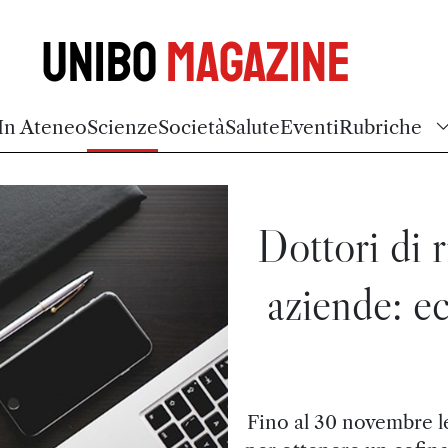
Unibo
Magazine
In Ateneo
Scienze
Società
Salute
Eventi
Rubriche
Dottori di r
aziende: e
Fino al 30 novembre l