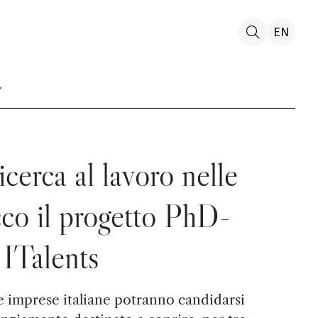
EN
icerca al lavoro nelle
cco il progetto PhD-
ITalents
e imprese italiane potranno candidarsi