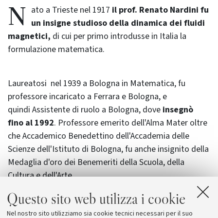
Nato a Trieste nel 1917
il prof. Renato Nardini fu
un insigne studioso della dinamica dei fluidi
magnetici,
di cui per primo introdusse in Italia la
formulazione matematica.
Laureatosi nel 1939 a Bologna in Matematica, fu
professore incaricato a Ferrara e Bologna, e
quindi Assistente di ruolo a Bologna, dove
insegnò
fino al 1992
. Professore emerito dell'Alma Mater oltre
che Accademico Benedettino dell'Accademia delle
Scienze dell'Istituto di Bologna, fu anche insignito della
Medaglia d'oro dei Benemeriti della Scuola, della
Cultura e dell'Arte.
Questo sito web utilizza i cookie
Lunedì 21 giugno, alle ore 10, alla Cappella Bulgari
Nel nostro sito utilizziamo sia cookie tecnici necessari per il suo