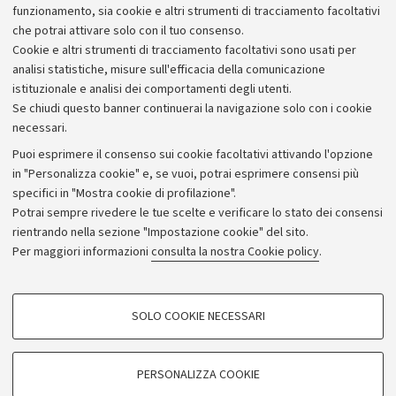
(Piazza Galvani 1), si terrà la cerimonia funebre
funzionamento, sia cookie e altri strumenti di tracciamento facoltativi
accademica in suo onore.
che potrai attivare solo con il tuo consenso.
Cookie e altri strumenti di tracciamento facoltativi sono usati per
analisi statistiche, misure sull'efficacia della comunicazione
istituzionale e analisi dei comportamenti degli utenti.
Se chiudi questo banner continuerai la navigazione solo con i cookie
necessari.
Archivio
Puoi esprimere il consenso sui cookie facoltativi attivando l'opzione
in "Personalizza cookie" e, se vuoi, potrai esprimere consensi più
Comunicati stampa
specifici in "Mostra cookie di profilazione".
Redazione
Potrai sempre rivedere le tue scelte e verificare lo stato dei consensi
rientrando nella sezione "Impostazione cookie" del sito.
Rassegna stampa
Per maggiori informazioni
consulta la nostra Cookie policy
.
Seguici su:
COOKIE DI PROFILAZIONE - FACOLTATIVI
SOLO COOKIE NECESSARI
Si tratta di cookie utilizzati per analizzare le caratteristiche della navigazione
degli utenti, creare profili in base al loro comportamento sul sito, per analisi
di marketing.
PERSONALIZZA COOKIE
© Copyright 2026 - ALMA MATER STUDIORUM - Università di
Mostra cookie di profilazione