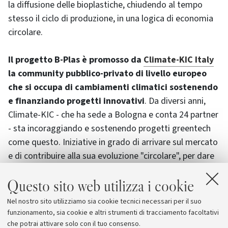
la diffusione delle bioplastiche, chiudendo al tempo
stesso il ciclo di produzione, in una logica di economia
circolare.
Il progetto B-Plas è promosso da
Climate-KIC Italy
la community pubblico-privato di livello europeo
che si occupa di cambiamenti climatici sostenendo
e finanziando progetti innovativi
. Da diversi anni,
Climate-KIC - che ha sede a Bologna e conta 24 partner
- sta incoraggiando e sostenendo progetti greentech
come questo. Iniziative in grado di arrivare sul mercato
e di contribuire alla sua evoluzione "circolare", per dare
una svolta al modello produttivo attuale verso
Questo sito web utilizza i cookie
un’economia zero-carbon e bio-based. La sfida è quella
di disegnare un percorso di prosperità e crescita con un
Nel nostro sito utilizziamo sia cookie tecnici necessari per il suo
approccio esclusivamente orientato alla protezione
funzionamento, sia cookie e altri strumenti di tracciamento facoltativi
dell’ambiente e all’innovazione.
che potrai attivare solo con il tuo consenso.