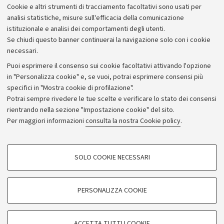
Cookie e altri strumenti di tracciamento facoltativi sono usati per
analisi statistiche, misure sull'efficacia della comunicazione
istituzionale e analisi dei comportamenti degli utenti.
Se chiudi questo banner continuerai la navigazione solo con i cookie
necessari.
Archivio
Puoi esprimere il consenso sui cookie facoltativi attivando l'opzione
in "Personalizza cookie" e, se vuoi, potrai esprimere consensi più
Comunicati stampa
specifici in "Mostra cookie di profilazione".
Redazione
Potrai sempre rivedere le tue scelte e verificare lo stato dei consensi
rientrando nella sezione "Impostazione cookie" del sito.
Rassegna stampa
Per maggiori informazioni
consulta la nostra Cookie policy
.
Seguici su:
COOKIE DI PROFILAZIONE - FACOLTATIVI
SOLO COOKIE NECESSARI
Si tratta di cookie utilizzati per analizzare le caratteristiche della navigazione
degli utenti, creare profili in base al loro comportamento sul sito, per analisi
di marketing.
PERSONALIZZA COOKIE
© Copyright 2026 - ALMA MATER STUDIORUM - Università di
Mostra cookie di profilazione
Bologna - Via Zamboni, 33 - 40126 Bologna - PI: 01131710376 -
Google/Youtube Video
CF: 80007010376
COOKIE TECNICI - NECESSARI
ACCETTA TUTTI I COOKIE