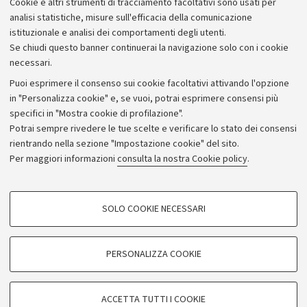
Cookie e altri strumenti di tracciamento facoltativi sono usati per
analisi statistiche, misure sull'efficacia della comunicazione
istituzionale e analisi dei comportamenti degli utenti.
Se chiudi questo banner continuerai la navigazione solo con i cookie
necessari.
Archivio
Puoi esprimere il consenso sui cookie facoltativi attivando l'opzione
in "Personalizza cookie" e, se vuoi, potrai esprimere consensi più
Comunicati stampa
specifici in "Mostra cookie di profilazione".
Redazione
Potrai sempre rivedere le tue scelte e verificare lo stato dei consensi
rientrando nella sezione "Impostazione cookie" del sito.
Rassegna stampa
Per maggiori informazioni
consulta la nostra Cookie policy
.
Seguici su:
COOKIE DI PROFILAZIONE - FACOLTATIVI
SOLO COOKIE NECESSARI
Si tratta di cookie utilizzati per analizzare le caratteristiche della navigazione
degli utenti, creare profili in base al loro comportamento sul sito, per analisi
di marketing.
PERSONALIZZA COOKIE
© Copyright 2026 - ALMA MATER STUDIORUM - Università di
Mostra cookie di profilazione
Bologna - Via Zamboni, 33 - 40126 Bologna - PI: 01131710376 -
Google/Youtube Video
CF: 80007010376
COOKIE TECNICI - NECESSARI
ACCETTA TUTTI I COOKIE