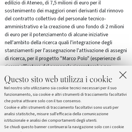
edilizio di Ateneo, di 7,5 milioni di euro per il
sostenimento dei maggiori oneri derivanti dal rinnovo
del contratto collettivo del personale tecnico-
amministrativo e la creazione di uno fondo di 2 milioni
di euro per il potenziamento di alcune iniziative
nell'ambito della ricerca quali l'integrazione degli
stanziamenti per l'assegnazione l'attivazione di assegni
di ricerca, per il progetto "Marco Polo" (esperienze di
ricerca all'estero del personale ricercatore) e per
sostenere la mobilità degli iscritti ai corsi di dottorato
Questo sito web utilizza i cookie
di ricerca. Mediante tale fondo saranno anche rese
Nel nostro sito utilizziamo sia cookie tecnici necessari per il suo
disponibili fondi per il sostegno di iniziative di ricerca
funzionamento, sia cookie e altri strumenti di tracciamento facoltativi
eccellenti sorte nell'ambito dell'Ateneo, con particolare
che potrai attivare solo con il tuo consenso.
riferimento a quelle riguardanti i giovani ricercatori.
Cookie e altri strumenti di tracciamento facoltativi sono usati per
analisi statistiche, misure sull'efficacia della comunicazione
istituzionale e analisi dei comportamenti degli utenti.
Se chiudi questo banner continuerai la navigazione solo con i cookie