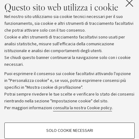
garantire l'imparzialità, la tempestività e la correttezza
Questo sito web utilizza i cookie
dell'attività dell'Università: è infatti deputato ad
Nel nostro sito utilizziamo sia cookie tecnici necessari per il suo
affrontare le esigenze e richieste che, per peculiari
funzionamento, sia cookie e altri strumenti di tracciamento facoltativi
caratteristiche, non si prestano ad essere soddisfatte
che potrai attivare solo con il tuo consenso.
dallo sportello.
Cookie e altri strumenti di tracciamento facoltativi sono usati per
analisi statistiche, misure sull'efficacia della comunicazione
istituzionale e analisi dei comportamenti degli utenti.
Se chiudi questo banner continuerai la navigazione solo con i cookie
necessari.
Archivio
Puoi esprimere il consenso sui cookie facoltativi attivando l'opzione
in "Personalizza cookie" e, se vuoi, potrai esprimere consensi più
Comunicati stampa
specifici in "Mostra cookie di profilazione".
Redazione
Potrai sempre rivedere le tue scelte e verificare lo stato dei consensi
rientrando nella sezione "Impostazione cookie" del sito.
Rassegna stampa
Per maggiori informazioni
consulta la nostra Cookie policy
.
Seguici su:
COOKIE DI PROFILAZIONE - FACOLTATIVI
SOLO COOKIE NECESSARI
Si tratta di cookie utilizzati per analizzare le caratteristiche della navigazione