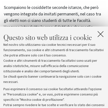
Scompaiono le cosiddette seconde istanze, che però
vengono integrate da invitati permanenti, nel caso tra
gli eletti non ci siano studenti di tutte le Facoltà.
Vengono introdotte le aree didattiche che meglio
rispondono ai compiti del consiglio studentesco: dare
Questo sito web utilizza i cookie
pareri sulla didattica e sul diritto allo studio. Viene
Nel nostro sito utilizziamo sia cookie tecnici necessari per il suo
inoltre garantita "un'adeguata rappresentanza delle
funzionamento, sia cookie e altri strumenti di tracciamento facoltativi
sedi decentrate" (come scritto nel nuovo Statuto).
che potrai attivare solo con il tuo consenso.
Cookie e altri strumenti di tracciamento facoltativi sono usati per
analisi statistiche, misure sull'efficacia della comunicazione
istituzionale e analisi dei comportamenti degli utenti.
Se chiudi questo banner continuerai la navigazione solo con i cookie
necessari.
Archivio
Puoi esprimere il consenso sui cookie facoltativi attivando l'opzione
in "Personalizza cookie" e, se vuoi, potrai esprimere consensi più
Comunicati stampa
specifici in "Mostra cookie di profilazione".
Redazione
Potrai sempre rivedere le tue scelte e verificare lo stato dei consensi