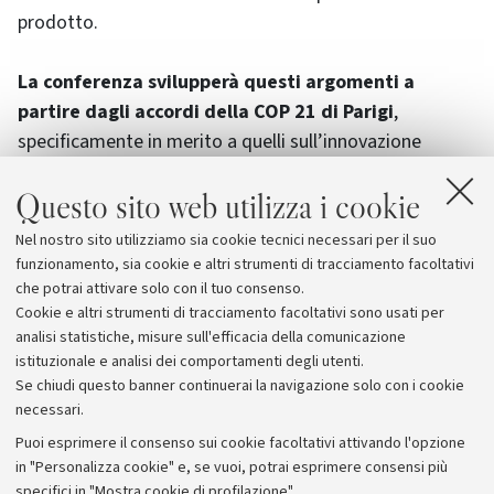
prodotto.
La conferenza svilupperà questi argomenti a
partire dagli accordi della COP 21 di Parigi
,
specificamente in merito a quelli sull’innovazione
(Mission Innovation), alla politica europea Enrgy Union
Questo sito web utilizza i cookie
e alla sua componente di pianificazione della ricerca
(SET Plan), alla politica nazionale per la nuova SEN e al
Nel nostro sito utilizziamo sia cookie tecnici necessari per il suo
Piano Nazionale della Ricerca (PNR), anche per mezzo
funzionamento, sia cookie e altri strumenti di tracciamento facoltativi
di alcuni esempi di soluzioni innovative nel settore.
che potrai attivare solo con il tuo consenso.
Cookie e altri strumenti di tracciamento facoltativi sono usati per
analisi statistiche, misure sull'efficacia della comunicazione
istituzionale e analisi dei comportamenti degli utenti.
Se chiudi questo banner continuerai la navigazione solo con i cookie
necessari.
Archivio
Puoi esprimere il consenso sui cookie facoltativi attivando l'opzione
in "Personalizza cookie" e, se vuoi, potrai esprimere consensi più
Comunicati stampa
specifici in "Mostra cookie di profilazione".