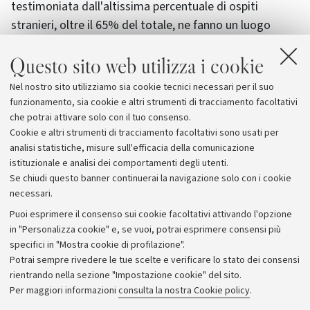
testimoniata dall'altissima percentuale di ospiti
stranieri, oltre il 65% del totale, ne fanno un luogo
unico, su cui continuare ad investire idee e risorse.
Questo sito web utilizza i cookie
Qualunque siano le sfide che il futuro vorrà porci -
conclude - continueremo su questa strada,
Nel nostro sito utilizziamo sia cookie tecnici necessari per il suo
consolidando il forte ruolo della struttura all'interno di
funzionamento, sia cookie e altri strumenti di tracciamento facoltativi
Unibo".
che potrai attivare solo con il tuo consenso.
Cookie e altri strumenti di tracciamento facoltativi sono usati per
analisi statistiche, misure sull'efficacia della comunicazione
istituzionale e analisi dei comportamenti degli utenti.
Se chiudi questo banner continuerai la navigazione solo con i cookie
necessari.
Archivio
Puoi esprimere il consenso sui cookie facoltativi attivando l'opzione
in "Personalizza cookie" e, se vuoi, potrai esprimere consensi più
Comunicati stampa
specifici in "Mostra cookie di profilazione".
Redazione
Potrai sempre rivedere le tue scelte e verificare lo stato dei consensi
rientrando nella sezione "Impostazione cookie" del sito.
Rassegna stampa
Per maggiori informazioni
consulta la nostra Cookie policy
.