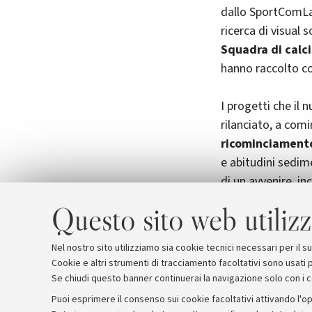
dallo SportComLab 
ricerca di visual s
Squadra di calci
hanno raccolto co
I progetti che il
rilanciato, a comi
ricominciamento 
e abitudini sedime
di un avvenire, i
Luca Rizzo Nervo 
Questo sito web utilizz
Russo e Marco Bo
Vaschetto, e il d
Nel nostro sito utilizziamo sia cookie tecnici necessari per il 
Cookie e altri strumenti di tracciamento facoltativi sono usati p
Se chiudi questo banner continuerai la navigazione solo con i 
Puoi esprimere il consenso sui cookie facoltativi attivando l'op