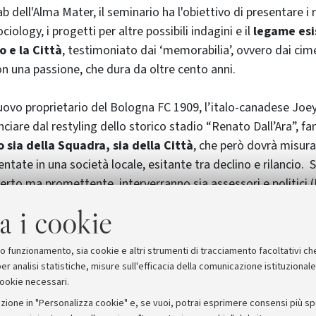
dell'Alma Mater, il seminario ha l'obiettivo di presentare i r
ociology, i progetti per altre possibili indagini e il
legame esi
o e la Città
, testimoniato dai ‘memorabilia’, ovvero dai cimel
n una passione, che dura da oltre cento anni.
 nuovo proprietario del Bologna FC 1909, l’italo-canadese Joe
nciare dal restyling dello storico stadio “Renato Dall’Ara”, fa
sia della Squadra, sia della Città
, che però dovrà misura
ntate in una società locale, esitante tra declino e rilancio. Su
ncerto ma promettente, interverranno sia assessori e politici
e Manes Bernardini), sia sociologi dello sport (Stefano Marte
a i cookie
nazzi). L’incontro sarà animato da Ugo Mencherini e Vittor
ibattito sarà regolato da Manuel Gulmanelli.
suo funzionamento, sia cookie e altri strumenti di tracciamento facoltativi ch
er analisi statistiche, misure sull'efficacia della comunicazione istituzional
cookie necessari.
zione in "Personalizza cookie" e, se vuoi, potrai esprimere consensi più spec