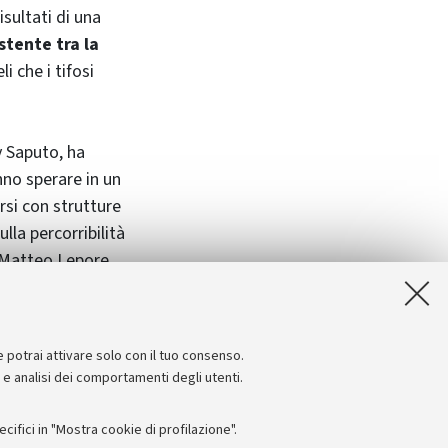
isultati di una
stente tra la
i che i tifosi
y Saputo, ha
nno sperare in un
rsi con strutture
lla percorribilità
 (Matteo Lepore,
lli, Giovanna
io Longo
e potrai attivare solo con il tuo consenso.
e e analisi dei comportamenti degli utenti.
ifici in "Mostra cookie di profilazione".