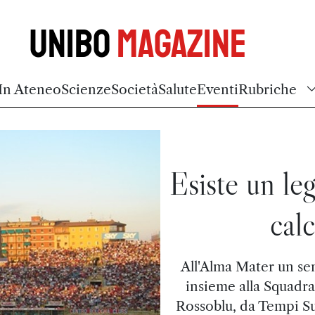
Unibo
Magazine
In Ateneo
Scienze
Società
Salute
Eventi
Rubriche
Esiste un le
calc
All'Alma Mater un sem
insieme alla Squadra
Rossoblu, da Tempi S