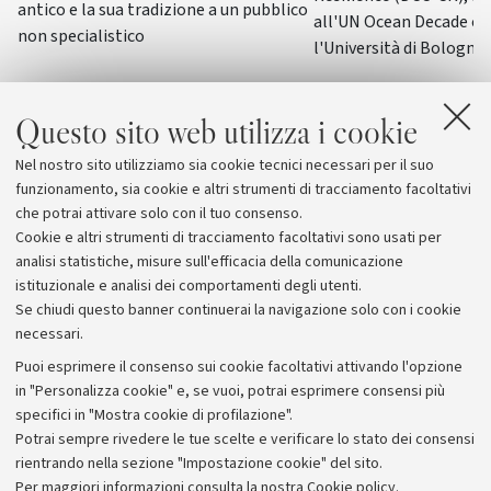
antico e la sua tradizione a un pubblico
all'UN Ocean Decade co
non specialistico
l'Università di Bologna
Questo sito web utilizza i cookie
Nel nostro sito utilizziamo sia cookie tecnici necessari per il suo
funzionamento, sia cookie e altri strumenti di tracciamento facoltativi
che potrai attivare solo con il tuo consenso.
Cookie e altri strumenti di tracciamento facoltativi sono usati per
analisi statistiche, misure sull'efficacia della comunicazione
istituzionale e analisi dei comportamenti degli utenti.
Se chiudi questo banner continuerai la navigazione solo con i cookie
necessari.
Archivio
Puoi esprimere il consenso sui cookie facoltativi attivando l'opzione
in "Personalizza cookie" e, se vuoi, potrai esprimere consensi più
Comunicati stampa
specifici in "Mostra cookie di profilazione".
Redazione
Potrai sempre rivedere le tue scelte e verificare lo stato dei consensi
rientrando nella sezione "Impostazione cookie" del sito.
Rassegna stampa
Per maggiori informazioni
consulta la nostra Cookie policy
.