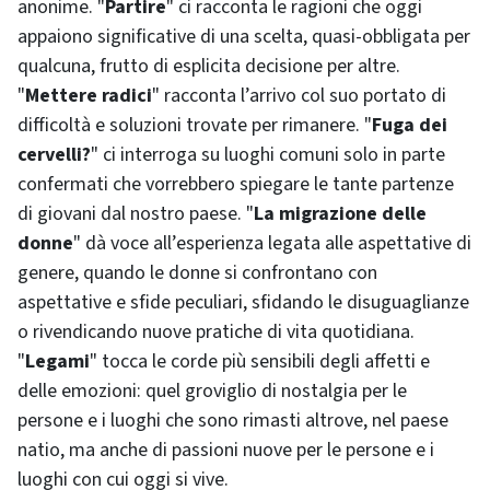
anonime. "
Partire
" ci racconta le ragioni che oggi
appaiono significative di una scelta, quasi-obbligata per
qualcuna, frutto di esplicita decisione per altre.
"
Mettere radici
" racconta l’arrivo col suo portato di
difficoltà e soluzioni trovate per rimanere. "
Fuga dei
cervelli?
" ci interroga su luoghi comuni solo in parte
confermati che vorrebbero spiegare le tante partenze
di giovani dal nostro paese. "
La migrazione delle
donne
" dà voce all’esperienza legata alle aspettative di
genere, quando le donne si confrontano con
aspettative e sfide peculiari, sfidando le disuguaglianze
o rivendicando nuove pratiche di vita quotidiana.
"
Legami
" tocca le corde più sensibili degli affetti e
delle emozioni: quel groviglio di nostalgia per le
persone e i luoghi che sono rimasti altrove, nel paese
natio, ma anche di passioni nuove per le persone e i
luoghi con cui oggi si vive.