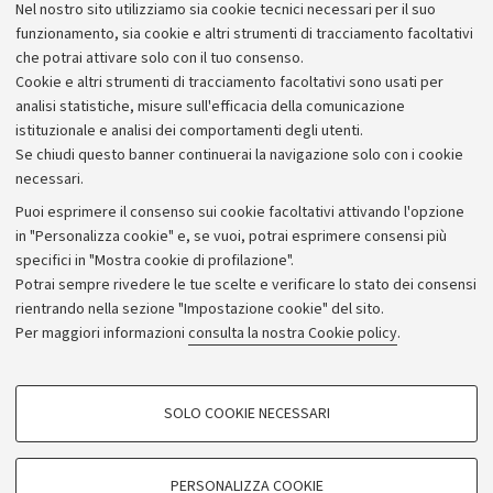
Nel nostro sito utilizziamo sia cookie tecnici necessari per il suo
prenotandosi via e-mail
press@iberamericana.org
o
funzionamento, sia cookie e altri strumenti di tracciamento facoltativi
chiamando il 340/5960316 entro le 12 del giorno della
che potrai attivare solo con il tuo consenso.
proiezione.
Cookie e altri strumenti di tracciamento facoltativi sono usati per
analisi statistiche, misure sull'efficacia della comunicazione
istituzionale e analisi dei comportamenti degli utenti.
Se chiudi questo banner continuerai la navigazione solo con i cookie
necessari.
Archivio
Puoi esprimere il consenso sui cookie facoltativi attivando l'opzione
in "Personalizza cookie" e, se vuoi, potrai esprimere consensi più
Comunicati stampa
specifici in "Mostra cookie di profilazione".
Redazione
Potrai sempre rivedere le tue scelte e verificare lo stato dei consensi
rientrando nella sezione "Impostazione cookie" del sito.
Rassegna stampa
Per maggiori informazioni
consulta la nostra Cookie policy
.
Seguici su:
COOKIE DI PROFILAZIONE - FACOLTATIVI
SOLO COOKIE NECESSARI
Si tratta di cookie utilizzati per analizzare le caratteristiche della navigazione
degli utenti, creare profili in base al loro comportamento sul sito, per analisi
di marketing.
PERSONALIZZA COOKIE