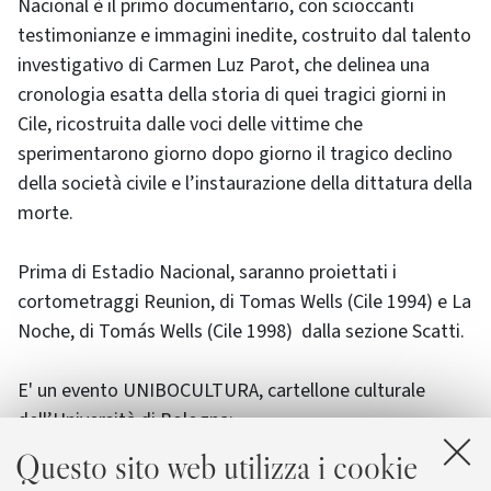
Nacional è il primo documentario, con scioccanti
testimonianze e immagini inedite, costruito dal talento
investigativo di Carmen Luz Parot, che delinea una
cronologia esatta della storia di quei tragici giorni in
Cile, ricostruita dalle voci delle vittime che
sperimentarono giorno dopo giorno il tragico declino
della società civile e l’instaurazione della dittatura della
morte.
Prima di
Estadio Nacional
, saranno proiettati i
cortometraggi Reunion, di Tomas Wells (Cile 1994) e La
Noche, di Tomás Wells (Cile 1998) dalla sezione Scatti.
E' un evento UNIBOCULTURA, cartellone culturale
dell’Università di Bologna:
Questo sito web utilizza i cookie
sono disponibili per gli studenti entrate gratuite,