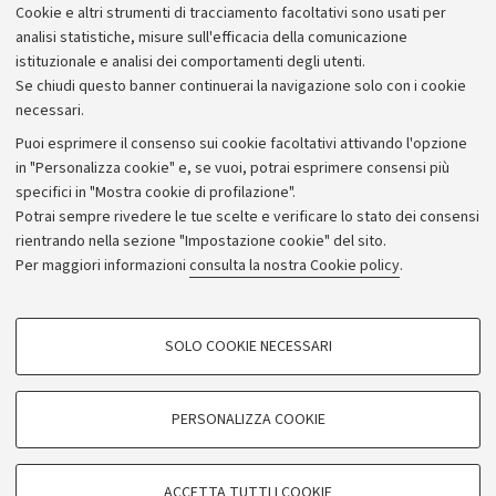
Cookie e altri strumenti di tracciamento facoltativi sono usati per
analisi statistiche, misure sull'efficacia della comunicazione
istituzionale e analisi dei comportamenti degli utenti.
Se chiudi questo banner continuerai la navigazione solo con i cookie
necessari.
Archivio
Puoi esprimere il consenso sui cookie facoltativi attivando l'opzione
in "Personalizza cookie" e, se vuoi, potrai esprimere consensi più
Comunicati stampa
specifici in "Mostra cookie di profilazione".
Redazione
Potrai sempre rivedere le tue scelte e verificare lo stato dei consensi
rientrando nella sezione "Impostazione cookie" del sito.
Rassegna stampa
Per maggiori informazioni
consulta la nostra Cookie policy
.
Seguici su:
COOKIE DI PROFILAZIONE - FACOLTATIVI
SOLO COOKIE NECESSARI
Si tratta di cookie utilizzati per analizzare le caratteristiche della navigazione
degli utenti, creare profili in base al loro comportamento sul sito, per analisi
di marketing.
PERSONALIZZA COOKIE
© Copyright 2026 - ALMA MATER STUDIORUM - Università di
Mostra cookie di profilazione
Bologna - Via Zamboni, 33 - 40126 Bologna - PI: 01131710376 -
Google/Youtube Video
CF: 80007010376
COOKIE TECNICI - NECESSARI
ACCETTA TUTTI I COOKIE