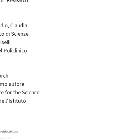
ter Research
dio, Claudia
to di Scienze
selli
 Policlinico
arch
rimo autore
te for the Science
ell’Istituto