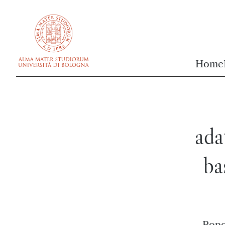
vai al contenuto della pagina
vai al menu di navigazione
Home
ada
ba
Popo