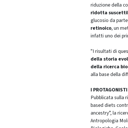
riduzione della co
ridotta suscetti
glucosio da parte 
retinoico
, un met
infatti uno dei pr
"I risultati di q
della storia ev
della ricerca b
alla base della d
I PROTAGONISTI
Pubblicata sulla r
based diets contr
ancestry”, la rice
Antropologia Mole