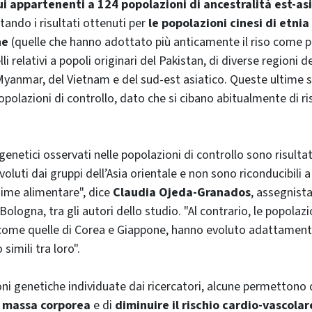
i appartenenti a 124 popolazioni di ancestralità est-asi
tando i risultati ottenuti per
le popolazioni cinesi di etnia
ne
(quelle che hanno adottato più anticamente il riso come pr
li relativi a popoli originari del Pakistan, di diverse regioni de
yanmar, del Vietnam e del sud-est asiatico. Queste ultime 
opolazioni di controllo, dato che si cibano abitualmente di r
enetici osservati nelle popolazioni di controllo sono risultati
evoluti dai gruppi dell’Asia orientale e non sono riconducibili 
gime alimentare", dice
Claudia Ojeda-Granados
, assegnista
 Bologna, tra gli autori dello studio. "Al contrario, le popolazi
 come quelle di Corea e Giappone, hanno evoluto adattamenti
imili tra loro".
oni genetiche individuate dai ricercatori, alcune permettono 
i massa corporea
e di
diminuire il rischio cardio-vascolar