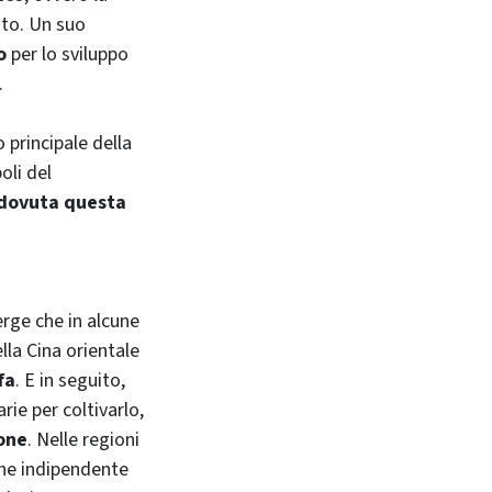
ito. Un suo
o
per lo sviluppo
.
 principale della
oli del
 dovuta questa
rge che in alcune
lla Cina orientale
fa
. E in seguito,
ie per coltivarlo,
one
. Nelle regioni
one indipendente