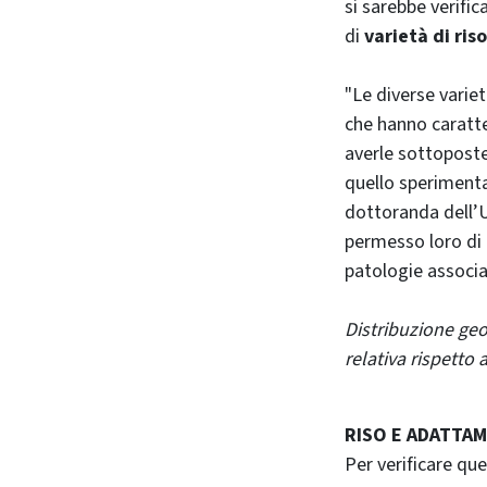
si sarebbe verific
di
varietà di ris
"Le diverse variet
che hanno caratte
averle sottopost
quello sperimenta
dottoranda dell’U
permesso loro di e
patologie associa
Distribuzione geo
relativa rispetto
RISO E ADATTAM
Per verificare que