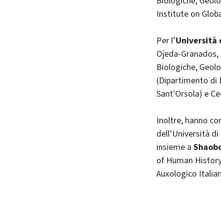
Biologiche, Geolo
Institute on Glob
Per l’
Università 
Ojeda‐Granados, S
Biologiche, Geolo
(Dipartimento di 
Sant'Orsola) e Ce
Inoltre, hanno co
dell’Università d
insieme a
Shaobo
of Human History 
Auxologico Italian