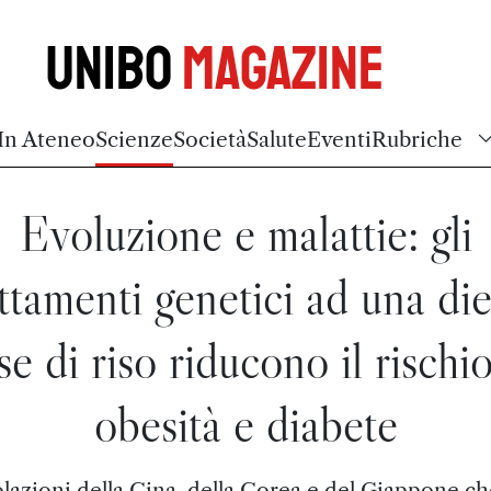
Unibo
Magazine
In Ateneo
Scienze
Società
Salute
Eventi
Rubriche
Evoluzione e malattie: gli
ttamenti genetici ad una die
se di riso riducono il rischio
obesità e diabete
lazioni della Cina, della Corea e del Giappone ch