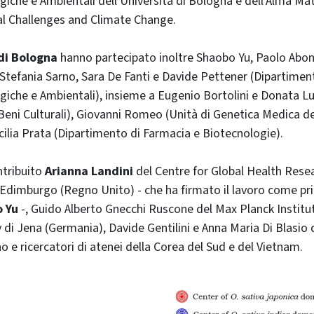
giche e Ambientali dell'Università di Bologna e dell'Alma Ma
al Challenges and Climate Change.
di Bologna
hanno partecipato inoltre Shaobo Yu, Paolo Abon
tefania Sarno, Sara De Fanti e Davide Pettener (Dipartimen
giche e Ambientali), insieme a Eugenio Bortolini e Donata Lui
Beni Culturali), Giovanni Romeo (Unità di Genetica Medica del
cilia Prata (Dipartimento di Farmacia e Biotecnologie).
ntribuito
Arianna Landini
del Centre for Global Health Rese
i Edimburgo (Regno Unito) - che ha firmato il lavoro come p
 Yu
-, Guido Alberto Gnecchi Ruscone del Max Planck Institu
di Jena (Germania), Davide Gentilini e Anna Maria Di Blasio d
o e ricercatori di atenei della Corea del Sud e del Vietnam.