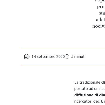
prim
st
adat
nocivi
14 settembre 2020
5 minuti
La tradizionale
di
portato ad una se
diffusione di di
ricercatori dell’
Un