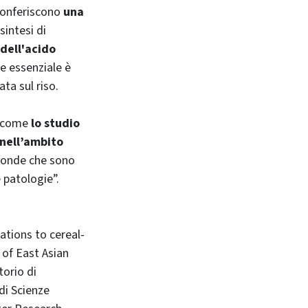
 conferiscono
una
intesi di
dell'acido
te essenziale è
ata sul riso.
a come
lo studio
 nell’ambito
ofonde che sono
 patologie”.
ations to cereal-
 of East Asian
torio di
di Scienze