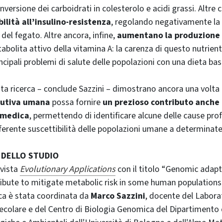
nversione dei carboidrati in colesterolo e acidi grassi. Altre
bilità all’insulino-resistenza
, regolando negativamente la s
del fegato. Altre ancora, infine,
aumentano la produzione 
abolita attivo della vitamina A: la carenza di questo nutrien
incipali problemi di salute delle popolazioni con una dieta bas
uesta ricerca – conclude Sazzini – dimostrano ancora una volt
olutiva umana
possa fornire
un prezioso contributo anche
iomedica
, permettendo di identificare alcune delle cause pr
ifferente suscettibilità delle popolazioni umane a determinate
 DELLO STUDIO
ivista
Evolutionary Applications
con il titolo “Genomic adapt
ibute to mitigate metabolic risk in some human populations
rca è stata coordinata da
Marco Sazzini
, docente del Labora
colare e del Centro di Biologia Genomica del Dipartimento 