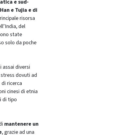
atica e sud-
 Han e Tujia e di
incipale risorsa
ll’India, del
sono state
iso solo da poche
 assai diversi
a stress dovuti ad
 di ricerca
oni cinesi di etnia
 di tipo
di
mantenere un
e
, grazie ad una