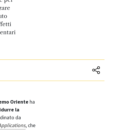
zzare
uto
fetti
mentari
emo Oriente
ha
idurre la
rdinato da
Applications
, che