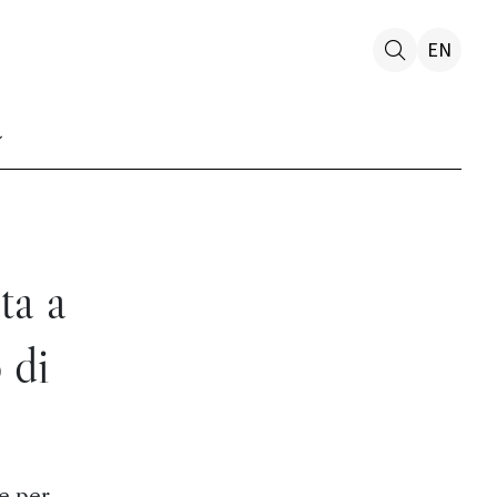
EN
ta a
 di
e per