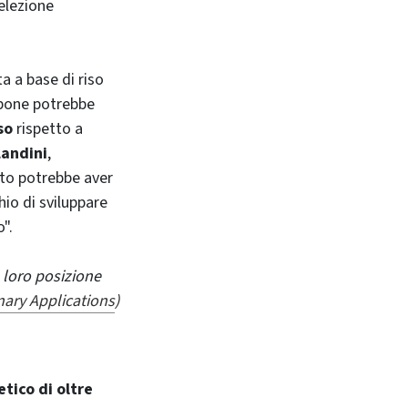
elezione
ta a base di riso
ppone potrebbe
so
rispetto a
Landini
,
sto potrebbe aver
hio di sviluppare
".
 loro posizione
nary Applications
)
etico di oltre