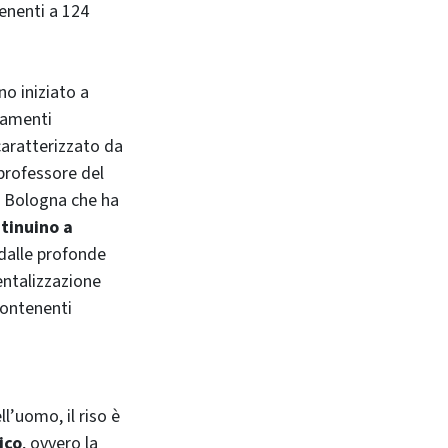
enenti a 124
no iniziato a
tamenti
aratterizzato da
 professore del
i Bologna che ha
tinuino a
 dalle profonde
entalizzazione
contenenti
l’uomo, il riso è
ico
, ovvero la