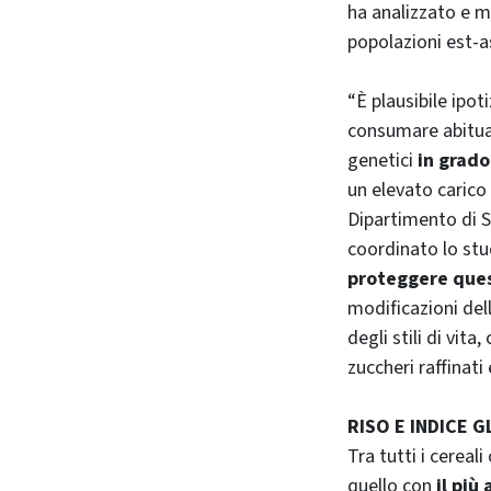
ha analizzato e m
popolazioni est-a
“È plausibile ipot
consumare abitua
genetici
in grado
un elevato carico
Dipartimento di S
coordinato lo stu
proteggere ques
modificazioni dell
degli stili di vi
zuccheri raffinati
RISO E INDICE 
Tra tutti i cerea
quello con
il più