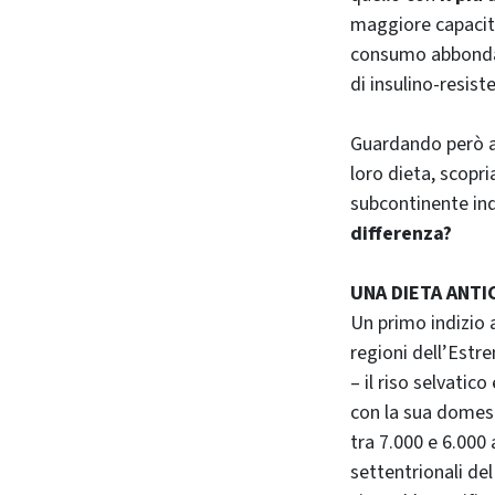
maggiore capacità 
consumo abbondan
di insulino-resist
Guardando però al
loro dieta, scopr
subcontinente indi
differenza?
UNA DIETA ANTI
Un primo indizio 
regioni dell’Estr
– il riso selvati
con la sua domest
tra 7.000 e 6.000 
settentrionali de