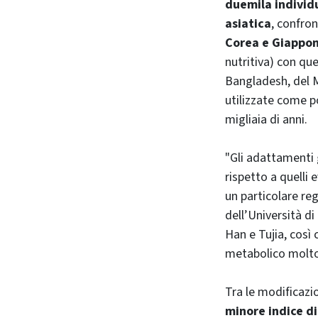
duemila individu
asiatica
, confron
Corea e Giappo
nutritiva) con quel
Bangladesh, del M
utilizzate come p
migliaia di anni.
"Gli adattamenti g
rispetto a quelli 
un particolare re
dell’Università di
Han e Tujia, così
metabolico molto s
Tra le modificazi
minore indice d