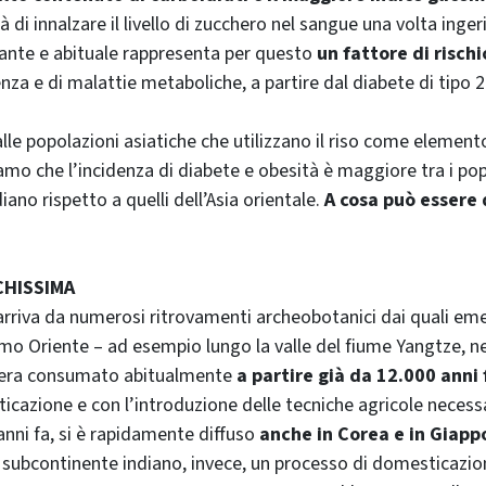
di innalzare il livello di zucchero nel sangue una volta inger
te e abituale rappresenta per questo
un fattore di rischi
enza e di malattie metaboliche, a partire dal diabete di tipo 2
le popolazioni asiatiche che utilizzano il riso come elemento
iamo che l’incidenza di diabete e obesità è maggiore tra i pop
ano rispetto a quelli dell’Asia orientale.
A cosa può essere
CHISSIMA
arriva da numerosi ritrovamenti archeobotanici dai quali eme
emo Oriente – ad esempio lungo la valle del fiume Yangtze, ne
co era consumato abitualmente
a partire già da 12.000 anni 
icazione e con l’introduzione delle tecniche agricole necessar
anni fa, si è rapidamente diffuso
anche in Corea e in Giapp
l subcontinente indiano, invece, un processo di domesticazi