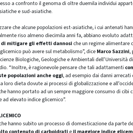
esso a confronto il genoma di oltre duemila individui appart
siatiche e sud-asiatiche.
izzare che alcune popolazioni est-asiatiche, i cui antenati han
lmente riso almeno diecimila anni fa, abbiano evoluto adat
 di mitigare gli effetti dannosi
che un regime alimentare c
 glicemico può avere sul metabolismo”, dice
Marco Sazzini
,
cienze Biologiche, Geologiche e Ambientali dell’Università d
dio. “Inoltre, è ragionevole pensare che tali adattamenti
con
te popolazioni anche oggi
, ad esempio dai danni arrecati
a loro dieta dovute ai processi di globalizzazione e all’occid
ta, che hanno portato ad un sempre maggiore consumo di cibi 
 e ad elevato indice glicemico”.
GLICEMICO
li che hanno subito un processo di domesticazione da parte del
 alto contenuto di carboidrati
e
il maggiore indice glicem