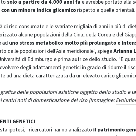
ato
solo a partire da 4.000 anni fa
e avrebbe portato alla s
o con un minore indice glicemico
rispetto a quelle orientali.
à di riso consumate e le svariate migliaia di anni in più di die
rizzato alcune popolazioni della Cina, della Corea e del Gia
e ad
uno stress metabolico molto più prolungato e inten
to dalle popolazioni dell’Asia meridionale", spiega
Arianna 
niversità di Edimburgo e prima autrice dello studio. "E que
volvere degli adattamenti genetici in grado di ridurre il risc
te ad una dieta caratterizzata da un elevato carico glicemico
grafica delle popolazioni asiatiche oggetto dello studio e la
 ai centri noti di domesticazione del riso (Immagine:
Evolutio
ENTI GENETICI
sta ipotesi, i ricercatori hanno analizzato
il patrimonio gen