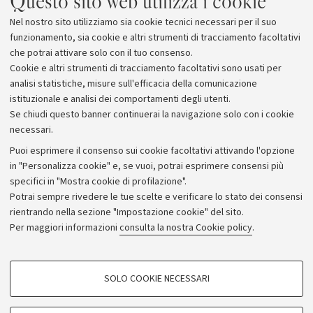
Questo sito web utilizza i cookie
Nel nostro sito utilizziamo sia cookie tecnici necessari per il suo
funzionamento, sia cookie e altri strumenti di tracciamento facoltativi
che potrai attivare solo con il tuo consenso.
Cookie e altri strumenti di tracciamento facoltativi sono usati per
analisi statistiche, misure sull'efficacia della comunicazione
istituzionale e analisi dei comportamenti degli utenti.
Se chiudi questo banner continuerai la navigazione solo con i cookie
necessari.
Archivio
Puoi esprimere il consenso sui cookie facoltativi attivando l'opzione
in "Personalizza cookie" e, se vuoi, potrai esprimere consensi più
Comunicati stampa
specifici in "Mostra cookie di profilazione".
Redazione
Potrai sempre rivedere le tue scelte e verificare lo stato dei consensi
rientrando nella sezione "Impostazione cookie" del sito.
Rassegna stampa
Per maggiori informazioni
consulta la nostra Cookie policy
.
Seguici su:
COOKIE DI PROFILAZIONE - FACOLTATIVI
SOLO COOKIE NECESSARI
Si tratta di cookie utilizzati per analizzare le caratteristiche della navigazione
degli utenti, creare profili in base al loro comportamento sul sito, per analisi