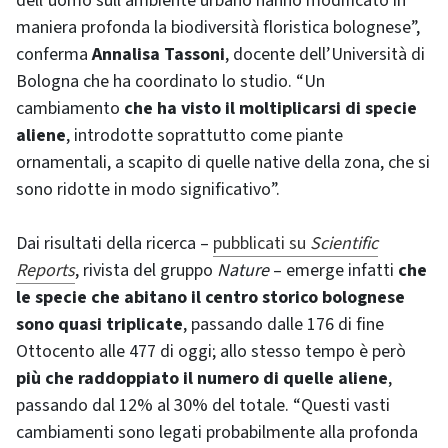
dell’uomo sull’ambiente urbano hanno modificato in
maniera profonda la biodiversità floristica bolognese”,
conferma
Annalisa Tassoni
, docente dell’Università di
Bologna che ha coordinato lo studio. “Un
cambiamento
che ha visto il moltiplicarsi di specie
aliene
, introdotte soprattutto come piante
ornamentali, a scapito di quelle native della zona, che si
sono ridotte in modo significativo”.
Dai risultati della ricerca –
pubblicati su
Scientific
Reports
, rivista del gruppo
Nature
– emerge infatti
che
le specie che abitano il centro storico bolognese
sono quasi triplicate
, passando dalle 176 di fine
Ottocento alle 477 di oggi; allo stesso tempo è però
più che raddoppiato il numero di quelle aliene
,
passando dal 12% al 30% del totale. “Questi vasti
cambiamenti sono legati probabilmente alla profonda