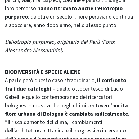
parchi, viali, marciapiedi, colonne e palazzi. E lungo il
loro percorso
hanno ritrovato anche l’eliotropio
purpureo
: da oltre un secolo il fiore peruviano continua
a sbocciare, anno dopo anno, nello stesso punto.
L'eliotropio purpureo, originario del Perù (Foto:
Alessandro Alessandrini)
BIODIVERSITÀ E SPECIE ALIENE
A parte però questo caso straordinario,
il confronto
tra i due cataloghi
– quello ottocentesco di Lucio
Gabelli e quello contemporaneo dei ricercatori
bolognesi – mostra che negli ultimi centovent’anni
la
flora urbana di Bologna è cambiata radicalmente
.
“Il riscaldamento del clima, i cambiamenti
dell’architettura cittadina e il progressivo intervento