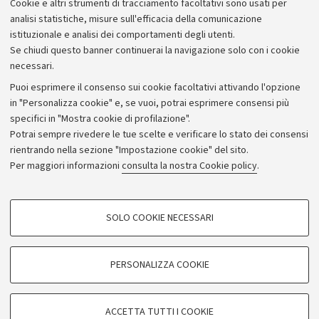
Cookie e altri strumenti di tracciamento facoltativi sono usati per
analisi statistiche, misure sull'efficacia della comunicazione
istituzionale e analisi dei comportamenti degli utenti.
Se chiudi questo banner continuerai la navigazione solo con i cookie
necessari.
Archivio
Puoi esprimere il consenso sui cookie facoltativi attivando l'opzione
in "Personalizza cookie" e, se vuoi, potrai esprimere consensi più
Comunicati stampa
specifici in "Mostra cookie di profilazione".
Redazione
Potrai sempre rivedere le tue scelte e verificare lo stato dei consensi
rientrando nella sezione "Impostazione cookie" del sito.
Rassegna stampa
Per maggiori informazioni
consulta la nostra Cookie policy
.
Seguici su:
COOKIE DI PROFILAZIONE - FACOLTATIVI
SOLO COOKIE NECESSARI
Si tratta di cookie utilizzati per analizzare le caratteristiche della navigazione
degli utenti, creare profili in base al loro comportamento sul sito, per analisi
di marketing.
PERSONALIZZA COOKIE
© Copyright 2026 - ALMA MATER STUDIORUM - Università di
Mostra cookie di profilazione
Bologna - Via Zamboni, 33 - 40126 Bologna - PI: 01131710376 -
Google/Youtube Video
CF: 80007010376
COOKIE TECNICI - NECESSARI
ACCETTA TUTTI I COOKIE