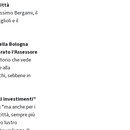
ittà
ssimo Bergami, il
ioli e il
ella Bologna
arato l’Assessore
itorio che vede
 alla
chi, sebbene in
li investimenti”
l
“ma anche per i
città, sempre più
no lustro