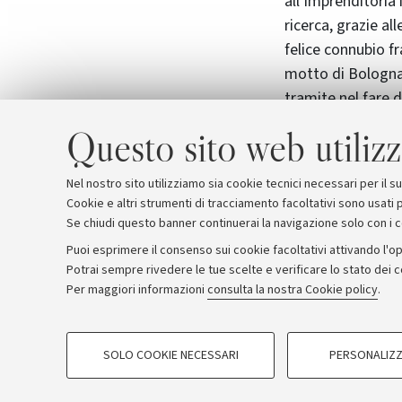
all’imprenditoria 
ricerca, grazie al
felice connubio fr
motto di Bologna
tramite nel fare d
impegnarci nel di
Questo sito web utilizz
nostri studenti n
l’attivazione di 
Nel nostro sito utilizziamo sia cookie tecnici necessari per il 
Cookie e altri strumenti di tracciamento facoltativi sono usati p
Se chiudi questo banner continuerai la navigazione solo con i 
Puoi esprimere il consenso sui cookie facoltativi attivando l'op
Potrai sempre rivedere le tue scelte e verificare lo stato dei 
Archivio
Comunicati stampa
Redazione
Rassegna 
Per maggiori informazioni
consulta la nostra Cookie policy
.
COOKIE DI PROFILAZIONE - FACOLTATIVI
© Copyright 2026 - ALMA MATER STUDI
SOLO COOKIE NECESSARI
PERSONALIZZ
Si tratta di cookie utilizzati per analizzare le caratteristiche della navi
base al loro comportamento sul sito, per analisi di marketing.