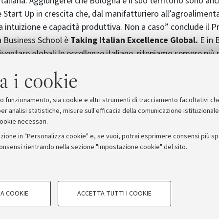
italiana. Aggiungerei che Bologna e il suo territorio sono an
le Start Up in crescita che, dal manifatturiero all’agroalimen
a intuizione e capacità produttiva. Non a caso” conclude il Pr
 Business School è
Taking Italian Excellence Global.
E in 
iventare globali le eccellenze italiane, riteniamo sempre più
ffondere cultura: di impresa, di innovazione, della qualità.La
a i cookie
on deve essere solo formata, ma essere ambasciatrice, attr
relazioni di rete, di quanto di meglio sta avvenendo in Emili
suo funzionamento, sia cookie e altri strumenti di tracciamento facoltativi ch
er analisi statistiche, misure sull'efficacia della comunicazione istituzional
cookie necessari.
zione in "Personalizza cookie" e, se vuoi, potrai esprimere consensi più spec
consensi rientrando nella sezione "Impostazione cookie" del sito.
stampa
COOKIE TECNICI - NECESSAR
ORUM - Università di Bologna - Via Zamboni, 33 - 40126 Bologna
A COOKIE
ACCETTA TUTTI I COOKIE
gazione degli utenti, creare profili in
Si tratta di cookie tecnici utilizzati, a
Privacy
Note legali
Impostazioni Cookie
le preferenze di navigazione, per il bi