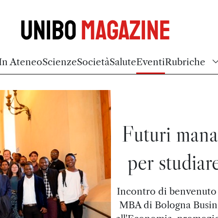
Unibo
Magazine
In Ateneo
Scienze
Società
Salute
Eventi
Rubriche
Futuri mana
per studiar
Incontro di benvenuto t
MBA di Bologna Busine