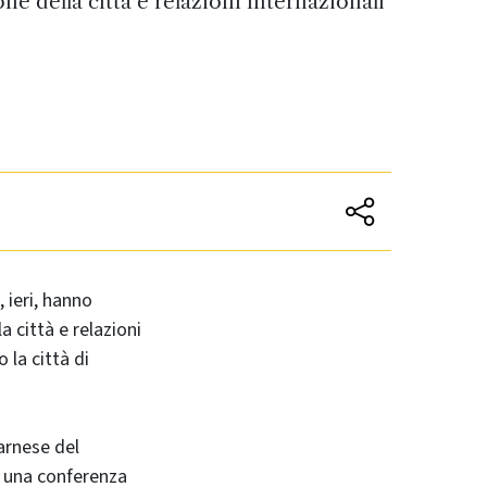
e della città e relazioni internazionali
 ieri, hanno
 città e relazioni
la città di
Farnese del
r una conferenza