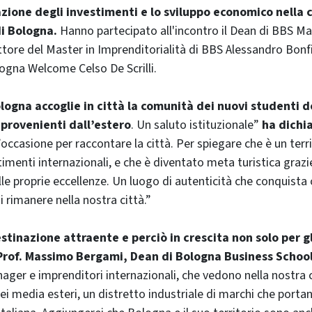
zione degli investimenti e lo sviluppo economico nella c
i Bologna.
Hanno partecipato all'incontro il Dean di BBS Ma
tore del Master in Imprenditorialità di BBS Alessandro Bonfigl
ogna Welcome Celso De Scrilli.
ogna accoglie in città la comunità dei nuovi studenti d
provenienti dall’estero
. Un saluto istituzionale”
ha dichi
occasione per raccontare la città. Per spiegare che è un terr
timenti internazionali, e che è diventato meta turistica grazie
le proprie eccellenze. Un luogo di autenticità che conquista 
i rimanere nella nostra città.”
tinazione attraente e perciò in crescita non solo per g
 Prof. Massimo Bergami, Dean di Bologna Business Schoo
anager e imprenditori internazionali, che vedono nella nostra 
 dei media esteri, un distretto industriale di marchi che porta