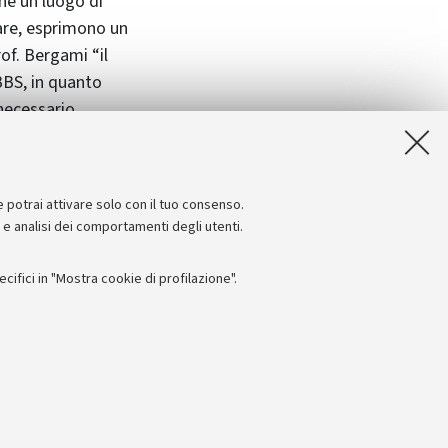
che un luogo di
tare, esprimono un
of. Bergami “il
BBS, in quanto
 necessario
 comunità dei
averso
a-Romagna.”
e potrai attivare solo con il tuo consenso.
e e analisi dei comportamenti degli utenti.
ifici in "Mostra cookie di profilazione".
Seguici su:
I
 - PI: 01131710376 - CF: 80007010376
 titolo esemplificativo, per il corretto funzionamento del sito, salvare
lanciamento del carico, ottimizzare le prestazioni del sito riducendo