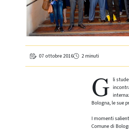
07 ottobre 2016
2 minuti
G
li stud
incontr
interna
Bologna, le sue pr
I momenti salienti
Comune di Bologna