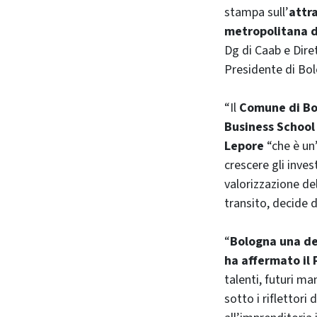
stampa sull’
attra
metropolitana d
Dg di Caab e Diret
Presidente di Bol
“Il
Comune di Bol
Business School 
Lepore
“che è un’
crescere gli inves
valorizzazione del
transito, decide d
“
Bologna una des
ha affermato il
talenti, futuri m
sotto i riflettori