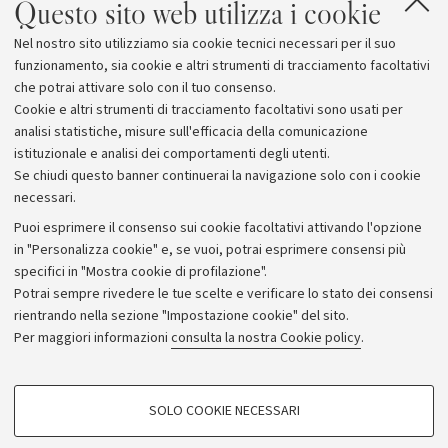
Questo sito web utilizza i cookie
politico della paura. L’approccio sarà interdisciplinare e
coinvolgerà studiosi ed esperti nazionali e
Nel nostro sito utilizziamo sia cookie tecnici necessari per il suo
internazionali provenienti da vari ambiti accademici e di
funzionamento, sia cookie e altri strumenti di tracciamento facoltativi
ricerca.
che potrai attivare solo con il tuo consenso.
Cookie e altri strumenti di tracciamento facoltativi sono usati per
analisi statistiche, misure sull'efficacia della comunicazione
istituzionale e analisi dei comportamenti degli utenti.
Se chiudi questo banner continuerai la navigazione solo con i cookie
necessari.
Archivio
Puoi esprimere il consenso sui cookie facoltativi attivando l'opzione
in "Personalizza cookie" e, se vuoi, potrai esprimere consensi più
Comunicati stampa
specifici in "Mostra cookie di profilazione".
Redazione
Potrai sempre rivedere le tue scelte e verificare lo stato dei consensi
rientrando nella sezione "Impostazione cookie" del sito.
Rassegna stampa
Per maggiori informazioni
consulta la nostra Cookie policy
.
Seguici su:
COOKIE DI PROFILAZIONE - FACOLTATIVI
SOLO COOKIE NECESSARI
Si tratta di cookie utilizzati per analizzare le caratteristiche della navigazione
degli utenti, creare profili in base al loro comportamento sul sito, per analisi