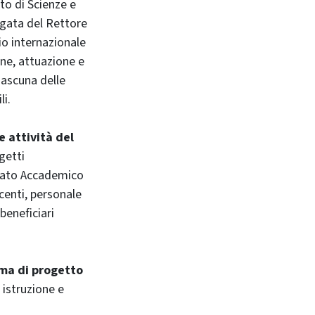
to di Scienze e
egata del Rettore
io internazionale
one, attuazione e
iascuna delle
li.
e attività del
getti
enato Accademico
ocenti, personale
beneficiari
rma di progetto
 istruzione e