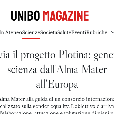
Unibo
Magazine
In Ateneo
Scienze
Società
Salute
Eventi
Rubriche
via il progetto Plotina: gene
scienza dall'Alma Mater
all'Europa
Alma Mater alla guida di un consorzio internazion
calizzato sulla gender equality. L'obiettivo è arriv
ll'elaborazione, attuazione e valutazione di piani p