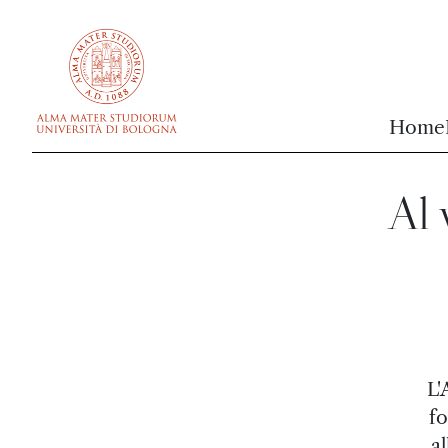
vai al contenuto della pagina
vai al menu di navigazione
Home
Al 
L'
fo
a