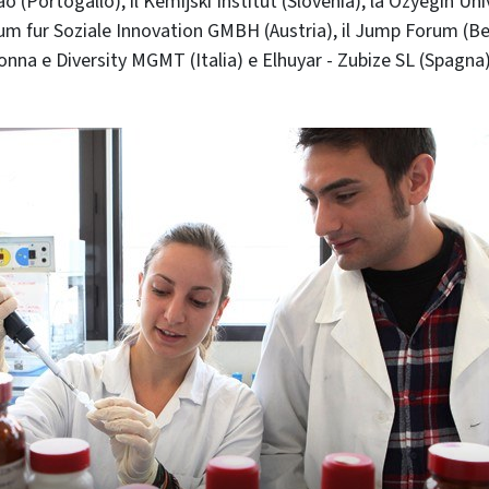
(Portogallo), il Kemijski Institut (Slovenia), la Ozyegin Uni
trum fur Soziale Innovation GMBH (Austria), il Jump Forum (Bel
nna e Diversity MGMT (Italia) e Elhuyar - Zubize SL (Spagna)