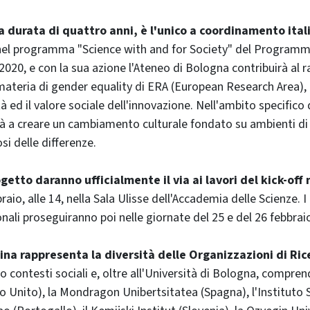
la durata di quattro anni, è l'unico a coordinamento ital
 nel programma "Science with and for Society" del Program
020, e con la sua azione l'Ateneo di Bologna contribuirà al
n materia di gender equality di ERA (European Research Area
tà ed il valore sociale dell'innovazione. Nell'ambito specifico 
à a creare un cambiamento culturale fondato su ambienti di 
osi delle differenze.
ogetto daranno ufficialmente il via ai lavori del kick-off
aio, alle 14, nella Sala Ulisse dell'Accademia delle Scienze. I 
nali proseguiranno poi nelle giornate del 25 e del 26 febbrai
tina rappresenta la diversità delle Organizzazioni di Ri
ro contesti sociali e, oltre all'Università di Bologna, compren
 Unito), la Mondragon Unibertsitatea (Spagna), l'Instituto 