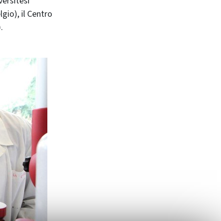
versitesi
gio), il Centro
.