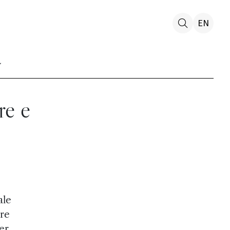
EN
re e
ale
are
er