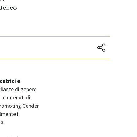
 Ateneo
catrici e
glianze di genere
i contenuti di
 Promoting Gender
almente il
na.