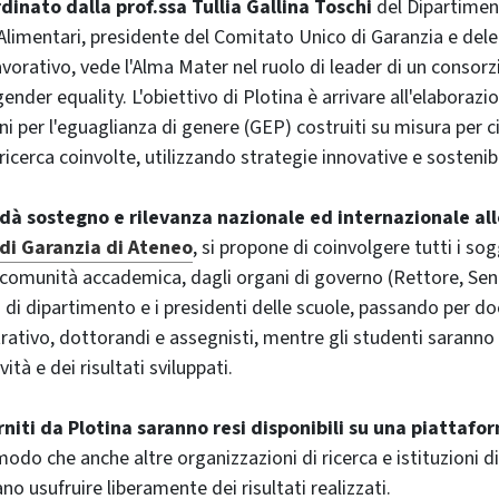
rdinato dalla prof.ssa Tullia Gallina Toschi
del Dipartimen
limentari, presidente del Comitato Unico di Garanzia e del
avorativo, vede l'Alma Mater nel ruolo di leader di un consorz
gender equality. L'obiettivo di Plotina è arrivare all'elaborazi
ni per l'eguaglianza di genere (GEP) costruiti su misura per c
ricerca coinvolte, utilizzando strategie innovative e sostenibi
 dà sostegno e rilevanza nazionale ed internazionale all
di Garanzia di Ateneo
, si propone di coinvolgere tutti i sog
a comunità accademica, dagli organi di governo (Rettore, S
i di dipartimento e i presidenti delle scuole, passando per d
ativo, dottorandi e assegnisti, mentre gli studenti saranno 
vità e dei risultati sviluppati.
rniti da Plotina saranno resi disponibili su una piattafo
 modo che anche altre organizzazioni di ricerca e istituzioni di
o usufruire liberamente dei risultati realizzati.