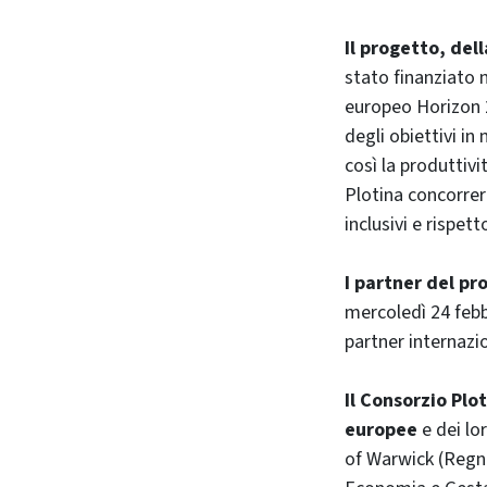
Il progetto, del
stato finanziato
europeo Horizon 2
degli obiettivi i
così la produttivi
Plotina concorrer
inclusivi e rispett
I partner del pr
mercoledì 24 febbr
partner internazio
Il Consorzio Plo
europee
e dei lo
of Warwick (Regno